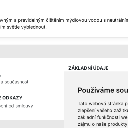
ávným a pravidelným čištěním mýdlovou vodou s neutrální
ím světle vyblednout.
ZÁKLADNÍ ÚDAJE
y
e a současnost
Používáme sou
É ODKAZY
Tato webová stránka po
ení od smlouvy
zlepšení vašeho zážitku
základní funkčnosti w
zájmu o naše produkty 