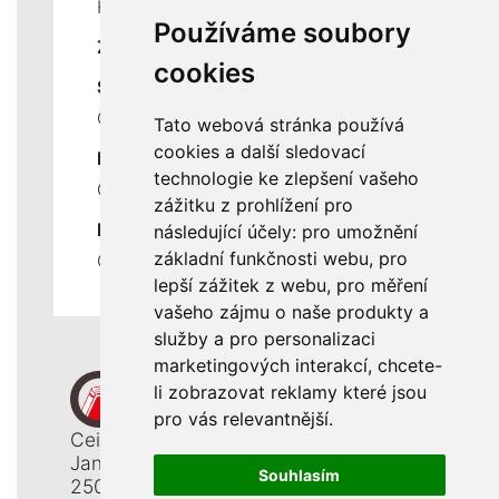
Historie a současnost
Používáme soubory
ZÁKLADNÍ ÚDAJE
cookies
SLUŽBY
Ceník servisních prací
Tato webová stránka používá
cookies a další sledovací
DŮLEŽITÉ INFORMACE
technologie ke zlepšení vašeho
Ochrana osobních údajů
zážitku z prohlížení pro
RYCHLÉ ODKAZY
následující účely:
pro umožnění
základní funkčnosti webu
,
pro
Odstoupení od smlouvy
lepší zážitek z webu
,
pro měření
vašeho zájmu o naše produkty a
služby a pro personalizaci
marketingových interakcí
,
chcete-
li zobrazovat reklamy které jsou
pro vás relevantnější
.
Ceiba, s. r. o.
Jana Opletala 1265
Souhlasím
250 01 Brandýs n. L. - St. Boleslav