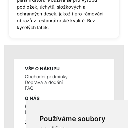
plastifikátorů. Používá se pro výrobu
podložek, úchytů, složkových a
ochranných desek, jakož i pro rámování
obrazů v restaurátorské kvalitě. Bez
kyselých látek.
VŠE O NÁKUPU
Obchodní podmínky
Doprava a dodání
FAQ
O NÁS
Kontakty
Historie a současnost
Používáme soubory
ZÁKLADNÍ ÚDAJE