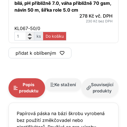
bílá, pH přibližně 7.0, váha přibližně 70 gsm,
návin 50 m, šířka role 5.0 cm
278 Kč vč. DPH
230 Kč bez DPH
KL067-50/0
ks
Do košíku
přidat k oblíbeným
Popis
Ke stažení
Související
produktu
produkty
Papírová páska na bázi škrobu vyrobená
bez použití změkčovadel nebo