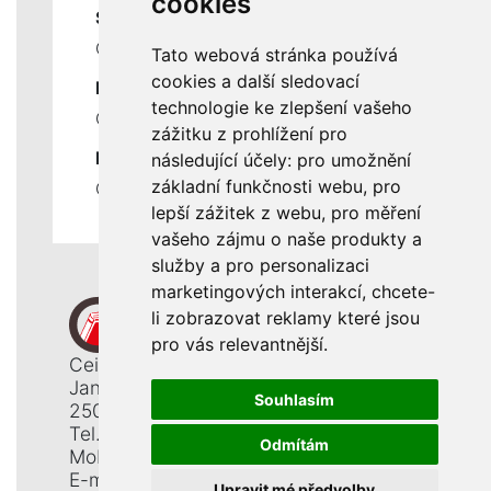
cookies
SLUŽBY
Ceník servisních prací
Tato webová stránka používá
cookies a další sledovací
DŮLEŽITÉ INFORMACE
technologie ke zlepšení vašeho
Ochrana osobních údajů
zážitku z prohlížení pro
RYCHLÉ ODKAZY
následující účely:
pro umožnění
základní funkčnosti webu
,
pro
Odstoupení od smlouvy
lepší zážitek z webu
,
pro měření
vašeho zájmu o naše produkty a
služby a pro personalizaci
marketingových interakcí
,
chcete-
li zobrazovat reklamy které jsou
pro vás relevantnější
.
Ceiba, s. r. o.
Jana Opletala 1265
Souhlasím
250 01 Brandýs n. L. - St. Boleslav
Tel.: +420 326 911 044
Odmítám
Mobil: +420 777 345 008
E-mail:
info@ceiba.cz
Upravit mé předvolby