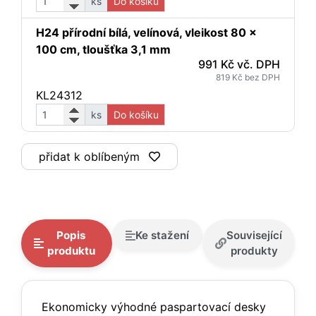
ks
Do košíku
H24 přírodní bílá, velínová, vleikost 80 x
100 cm, tloušťka 3,1 mm
991 Kč vč. DPH
819 Kč bez DPH
KL24312
ks
Do košíku
přidat k oblíbeným
Popis
Ke stažení
Související
produktu
produkty
Ekonomicky výhodné paspartovací desky