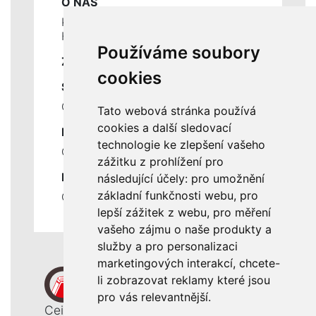
O NÁS
Kontakty
Historie a současnost
Používáme soubory
ZÁKLADNÍ ÚDAJE
cookies
SLUŽBY
Ceník servisních prací
Tato webová stránka používá
cookies a další sledovací
DŮLEŽITÉ INFORMACE
technologie ke zlepšení vašeho
Ochrana osobních údajů
zážitku z prohlížení pro
RYCHLÉ ODKAZY
následující účely:
pro umožnění
základní funkčnosti webu
,
pro
Odstoupení od smlouvy
lepší zážitek z webu
,
pro měření
vašeho zájmu o naše produkty a
služby a pro personalizaci
marketingových interakcí
,
chcete-
li zobrazovat reklamy které jsou
pro vás relevantnější
.
Ceiba, s. r. o.