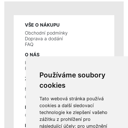
VŠE O NÁKUPU
Obchodní podmínky
Doprava a dodání
FAQ
O NÁS
Kontakty
Historie a současnost
Používáme soubory
ZÁKLADNÍ ÚDAJE
cookies
SLUŽBY
Ceník servisních prací
Tato webová stránka používá
cookies a další sledovací
DŮLEŽITÉ INFORMACE
technologie ke zlepšení vašeho
Ochrana osobních údajů
zážitku z prohlížení pro
RYCHLÉ ODKAZY
následující účely:
pro umožnění