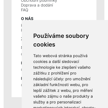
Obchodní podmínky
Doprava a dodání
FAQ
O NÁS
Kontakty
Historie a současnost
Používáme soubory
ZÁKLADNÍ ÚDAJE
cookies
SLUŽBY
Ceník servisních prací
Tato webová stránka používá
cookies a další sledovací
DŮLEŽITÉ INFORMACE
technologie ke zlepšení vašeho
Ochrana osobních údajů
zážitku z prohlížení pro
RYCHLÉ ODKAZY
následující účely:
pro umožnění
základní funkčnosti webu
,
pro
Odstoupení od smlouvy
lepší zážitek z webu
,
pro měření
vašeho zájmu o naše produkty a
služby a pro personalizaci
marketingových interakcí
,
chcete-