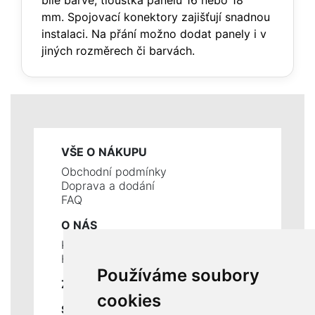
bílé barvě, tloušťka panelu 16 nebo 18
mm. Spojovací konektory zajišťují snadnou
instalaci. Na přání možno dodat panely i v
jiných rozměrech či barvách.
VŠE O NÁKUPU
Obchodní podmínky
Doprava a dodání
FAQ
O NÁS
Kontakty
Historie a současnost
Používáme soubory
ZÁKLADNÍ ÚDAJE
cookies
SLUŽBY