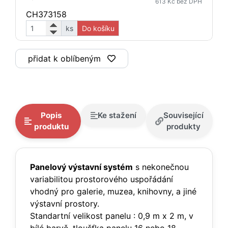
613 Kč bez DPH
CH373158
ks
Do košíku
přidat k oblíbeným
Popis
Ke stažení
Související
produktu
produkty
Panelový výstavní systém
s nekonečnou
variabilitou prostorového uspořádání
vhodný pro galerie, muzea, knihovny, a jiné
výstavní prostory.
Standartní velikost panelu : 0,9 m x 2 m, v