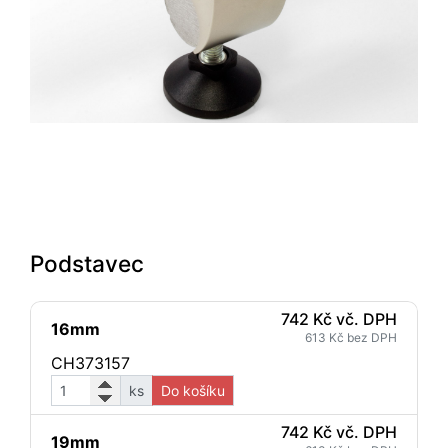
Podstavec
742 Kč vč. DPH
16mm
613 Kč bez DPH
CH373157
ks
Do košíku
742 Kč vč. DPH
19mm