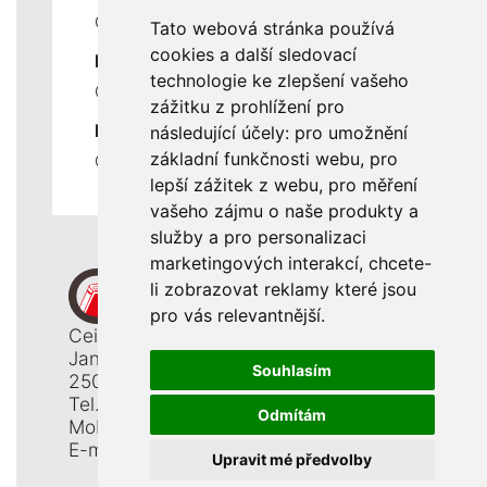
Ceník servisních prací
Tato webová stránka používá
cookies a další sledovací
DŮLEŽITÉ INFORMACE
technologie ke zlepšení vašeho
Ochrana osobních údajů
zážitku z prohlížení pro
RYCHLÉ ODKAZY
následující účely:
pro umožnění
základní funkčnosti webu
,
pro
Odstoupení od smlouvy
lepší zážitek z webu
,
pro měření
vašeho zájmu o naše produkty a
služby a pro personalizaci
marketingových interakcí
,
chcete-
li zobrazovat reklamy které jsou
pro vás relevantnější
.
Ceiba, s. r. o.
Jana Opletala 1265
Souhlasím
250 01 Brandýs n. L. - St. Boleslav
Tel.: +420 326 911 044
Odmítám
Mobil: +420 777 345 008
E-mail:
info@ceiba.cz
Upravit mé předvolby