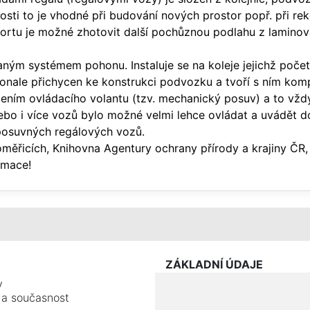
sti to je vhodné při budování nových prostor popř. při reko
fortu je možné zhotovit další pochůznou podlahu z lamino
ným systémem pohonu. Instaluje se na koleje jejichž počet 
nale přichycen ke konstrukci podvozku a tvoří s ním komp
ním ovládacího volantu (tzv. mechanický posuv) a to vždy
ebo i více vozů bylo možné velmi lehce ovládat a uvádět 
posuvných regálových vozů.
měřicích, Knihovna Agentury ochrany přírody a krajiny ČR,
rmace!
ZÁKLADNÍ ÚDAJE
y
e a současnost