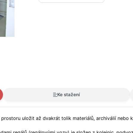
Ke stažení
toru uložit až dvakrát tolik materiálů, archiválií nebo kn
ami regálů (regálovými vozy) je složen z kolejnic, podvoz