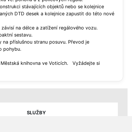
nstrukci stávajících objektů nebo se kolejnice
vaných DTD desek a kolejnice zapustit do této nové
závisí na délce a zatížení regálového vozu.
aktní sestavu.
 na příslušnou stranu posuvu. Převod je
do pohybu.
 Městská knihovna ve Voticích. Vyžádejte si
SLUŽBY
Ceník servisních prací