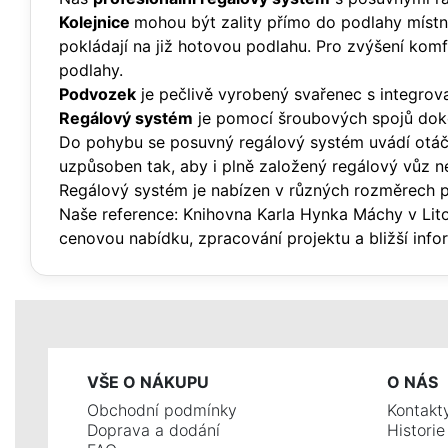
Kolejnice
mohou být zality přímo do podlahy místno
pokládají na již hotovou podlahu. Pro zvýšení kom
podlahy.
Podvozek
je pečlivě vyrobený svařenec s integrova
Regálový systém
je pomocí šroubových spojů doko
Do pohybu se posuvný regálový systém uvádí otáče
uzpůsoben tak, aby i plně založený regálový vůz n
Regálový systém je nabízen v různých rozměrech 
Naše reference: Knihovna Karla Hynka Máchy v Lito
cenovou nabídku, zpracování projektu a bližší info
VŠE O NÁKUPU
O NÁS
Obchodní podmínky
Kontakt
Doprava a dodání
Histori