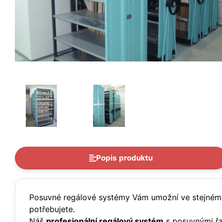
Popis produktu
Posuvné regálové systémy Vám umožní ve stejném pros
potřebujete.
Náš
profesionální regálový systém
s posuvnými řad