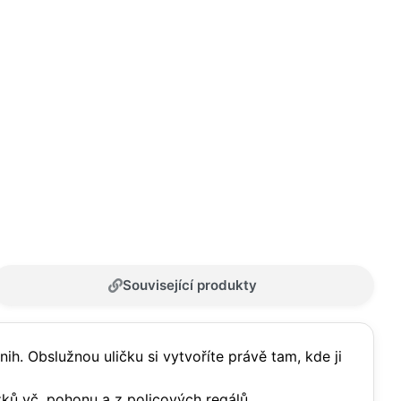
Související produkty
ih. Obslužnou uličku si vytvoříte právě tam, kde ji
ků vč. pohonu a z policových regálů.