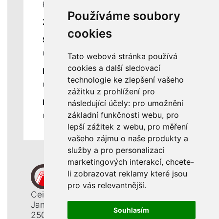
Historie a současnost
Používáme soubory
ZÁKLADNÍ ÚDAJE
cookies
SLUŽBY
Ceník servisních prací
Tato webová stránka používá
cookies a další sledovací
DŮLEŽITÉ INFORMACE
technologie ke zlepšení vašeho
Ochrana osobních údajů
zážitku z prohlížení pro
RYCHLÉ ODKAZY
následující účely:
pro umožnění
základní funkčnosti webu
,
pro
Odstoupení od smlouvy
lepší zážitek z webu
,
pro měření
vašeho zájmu o naše produkty a
služby a pro personalizaci
marketingových interakcí
,
chcete-
li zobrazovat reklamy které jsou
pro vás relevantnější
.
Ceiba, s. r. o.
Jana Opletala 1265
Souhlasím
250 01 Brandýs n. L. - St. Boleslav