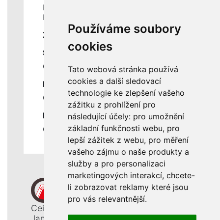
Kontakty
Historie a současnost
Používáme soubory
ZÁKLADNÍ ÚDAJE
cookies
SLUŽBY
Ceník servisních prací
Tato webová stránka používá
cookies a další sledovací
DŮLEŽITÉ INFORMACE
technologie ke zlepšení vašeho
Ochrana osobních údajů
zážitku z prohlížení pro
RYCHLÉ ODKAZY
následující účely:
pro umožnění
základní funkčnosti webu
,
pro
Odstoupení od smlouvy
lepší zážitek z webu
,
pro měření
vašeho zájmu o naše produkty a
služby a pro personalizaci
marketingových interakcí
,
chcete-
li zobrazovat reklamy které jsou
pro vás relevantnější
.
Ceiba, s. r. o.
Jana Opletala 1265