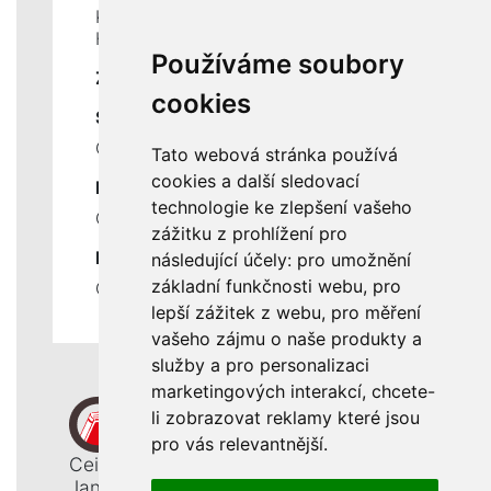
Kontakty
Historie a současnost
Používáme soubory
ZÁKLADNÍ ÚDAJE
cookies
SLUŽBY
Ceník servisních prací
Tato webová stránka používá
cookies a další sledovací
DŮLEŽITÉ INFORMACE
technologie ke zlepšení vašeho
Ochrana osobních údajů
zážitku z prohlížení pro
RYCHLÉ ODKAZY
následující účely:
pro umožnění
základní funkčnosti webu
,
pro
Odstoupení od smlouvy
lepší zážitek z webu
,
pro měření
vašeho zájmu o naše produkty a
služby a pro personalizaci
marketingových interakcí
,
chcete-
li zobrazovat reklamy které jsou
pro vás relevantnější
.
Ceiba, s. r. o.
Jana Opletala 1265