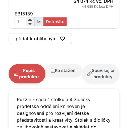
54 074 Kč vč. DPH
44 689 Kč bez DPH
EB15139
ks
Do košíku
přidat k oblíbeným
Popis
Ke stažení
Související
produktu
produkty
Puzzle - sada 1 stolku a 4 židličky
prodětská oddělení knihoven je
designovaná pro rozvíjení dětské
představitosti a kreativity. Stolek a židličky
ze libovolně sestavovat a skládat do