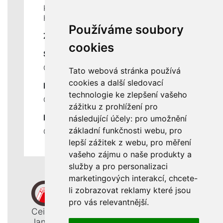
Kontakty
Historie a současnost
Používáme soubory
ZÁKLADNÍ ÚDAJE
cookies
SLUŽBY
Ceník servisních prací
Tato webová stránka používá
cookies a další sledovací
DŮLEŽITÉ INFORMACE
technologie ke zlepšení vašeho
Ochrana osobních údajů
zážitku z prohlížení pro
RYCHLÉ ODKAZY
následující účely:
pro umožnění
základní funkčnosti webu
,
pro
Odstoupení od smlouvy
lepší zážitek z webu
,
pro měření
vašeho zájmu o naše produkty a
služby a pro personalizaci
marketingových interakcí
,
chcete-
li zobrazovat reklamy které jsou
pro vás relevantnější
.
Ceiba, s. r. o.
Jana Opletala 1265