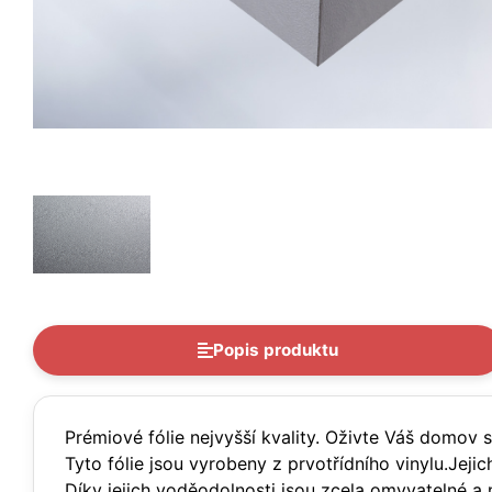
Popis produktu
Prémiové fólie nejvyšší kvality. Oživte Váš domov 
Tyto fólie jsou vyrobeny z prvotřídního vinylu.Jeji
Díky jejich voděodolnosti jsou zcela omyvatelné a 