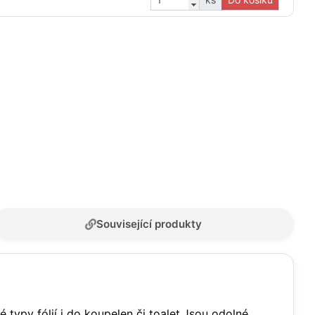
Související produkty
 typy fólií i do koupelen či toalet.Jsou odolné