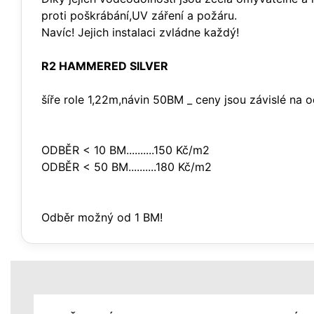
proti poškrábání,UV záření a požáru.
Navíc! Jejich instalaci zvládne každý!
R2 HAMMERED SILVER
šíře role 1,22m,návin 50BM _ ceny jsou závislé na
ODBĚR < 10 BM..........150 Kč/m2
ODBĚR < 50 BM..........180 Kč/m2
Odběr možný od 1 BM!