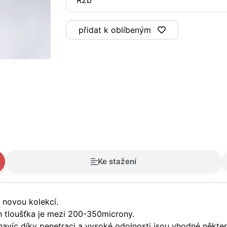
přidat k oblíbeným
Ke stažení
s novou kolekcí.
ch tloušťka je mezi 200-350microny.
navíc díky penetraci a vysoké odolnosti jsou vhodné některé