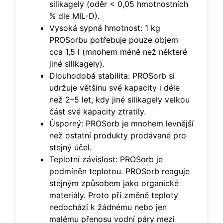
silikagely (oděr < 0,05 hmotnostních
% dle MIL-D).
Vysoká sypná hmotnost: 1 kg
PROSorbu potřebuje pouze objem
cca 1,5 l (mnohem méně než některé
jiné silikagely).
Dlouhodobá stabilita: PROSorb si
udržuje většinu své kapacity i déle
než 2–5 let, kdy jiné silikagely velkou
část své kapacity ztratily.
Úsporný: PROSorb je mnohem levnější
než ostatní produkty prodávané pro
stejný účel.
Teplotní závislost: PROSorb je
podmíněn teplotou. PROSorb reaguje
stejným způsobem jako organické
materiály. Proto při změně teploty
nedochází k žádnému nebo jen
malému přenosu vodní páry mezi