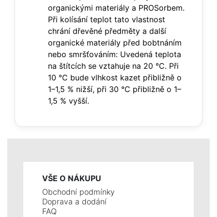
organickými materiály a PROSorbem.
Při kolísání teplot tato vlastnost
chrání dřevěné předměty a další
organické materiály před bobtnáním
nebo smršťováním: Uvedená teplota
na štítcích se vztahuje na 20 °C. Při
10 °C bude vlhkost kazet přibližně o
1–1,5 % nižší, při 30 °C přibližně o 1–
1,5 % vyšší.
VŠE O NÁKUPU
Obchodní podmínky
Doprava a dodání
FAQ