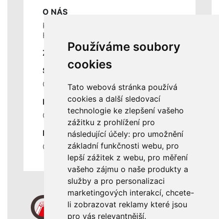
O NÁS
Kontakty
Historie a současnost
Používáme soubory
ZÁKLADNÍ ÚDAJE
cookies
SLUŽBY
Ceník servisních prací
Tato webová stránka používá
cookies a další sledovací
DŮLEŽITÉ INFORMACE
technologie ke zlepšení vašeho
Ochrana osobních údajů
zážitku z prohlížení pro
RYCHLÉ ODKAZY
následující účely:
pro umožnění
základní funkčnosti webu
,
pro
Odstoupení od smlouvy
lepší zážitek z webu
,
pro měření
vašeho zájmu o naše produkty a
služby a pro personalizaci
marketingových interakcí
,
chcete-
li zobrazovat reklamy které jsou
pro vás relevantnější
.