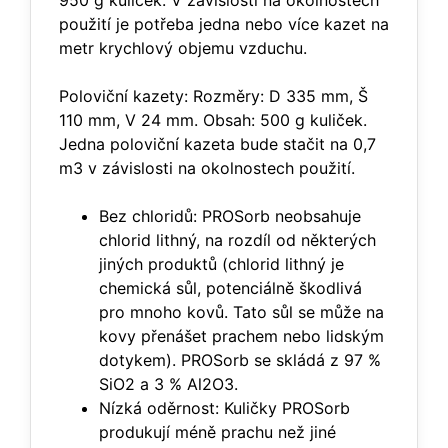
950 g kuliček. V závislosti na okolnostech
použití je potřeba jedna nebo více kazet na
metr krychlový objemu vzduchu.
Poloviční kazety: Rozměry: D 335 mm, Š
110 mm, V 24 mm. Obsah: 500 g kuliček.
Jedna poloviční kazeta bude stačit na 0,7
m3 v závislosti na okolnostech použití.
Bez chloridů: PROSorb neobsahuje
chlorid lithný, na rozdíl od některých
jiných produktů (chlorid lithný je
chemická sůl, potenciálně škodlivá
pro mnoho kovů. Tato sůl se může na
kovy přenášet prachem nebo lidským
dotykem). PROSorb se skládá z 97 %
SiO2 a 3 % Al2O3.
Nízká oděrnost: Kuličky PROSorb
produkují méně prachu než jiné