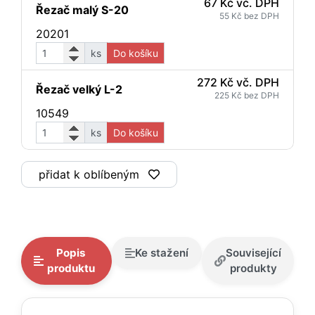
67 Kč vč. DPH
Řezač malý S-20
55 Kč bez DPH
20201
ks
Do košíku
272 Kč vč. DPH
Řezač velký L-2
225 Kč bez DPH
10549
ks
Do košíku
přidat k oblíbeným
Popis
Ke stažení
Související
produktu
produkty