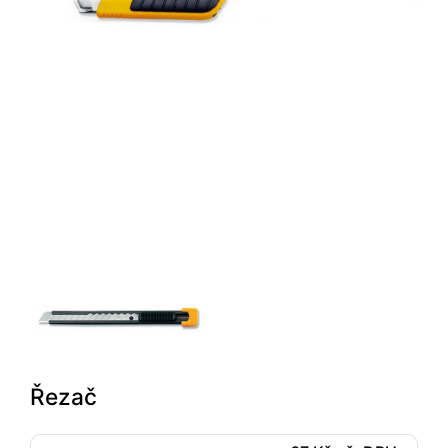
Řezač