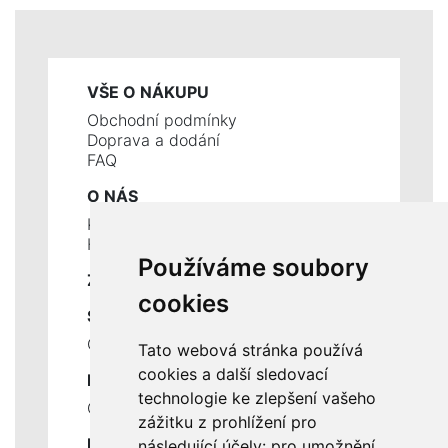
VŠE O NÁKUPU
Obchodní podmínky
Doprava a dodání
FAQ
O NÁS
Kontakty
Historie a současnost
Používáme soubory
ZÁKLADNÍ ÚDAJE
cookies
SLUŽBY
Ceník servisních prací
Tato webová stránka používá
cookies a další sledovací
DŮLEŽITÉ INFORMACE
technologie ke zlepšení vašeho
Ochrana osobních údajů
zážitku z prohlížení pro
RYCHLÉ ODKAZY
následující účely:
pro umožnění