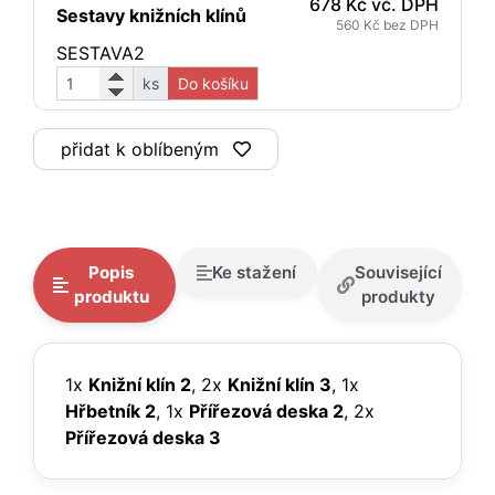
678 Kč vč. DPH
Sestavy knižních klínů
560 Kč bez DPH
SESTAVA2
ks
Do košíku
přidat k oblíbeným
Popis
Ke stažení
Související
produktu
produkty
1x
Knižní klín 2
, 2x
Knižní klín 3
, 1x
Hřbetník 2
, 1x
Přířezová deska 2
, 2x
Přířezová deska 3