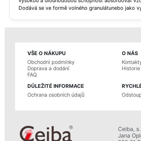
vysokou a dlouhodobou schopnost absorbovat vzdu
Dodává se ve formě volného granulátunebo jako vys
VŠE O NÁKUPU
O NÁS
Obchodní podmínky
Kontakt
Doprava a dodání
Histori
FAQ
DŮLEŽITÉ INFORMACE
RYCHL
Ochrana osobních údajů
Odstoup
Ceiba, s. 
Jana Opl