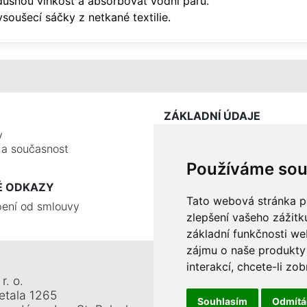
šnou vlhkost a absorbovat vodní páru.
oušecí sáčky z netkané textilie.
ZÁKLADNÍ ÚDAJE
y
e a současnost
Používáme sou
É ODKAZY
Tato webová stránka po
ení od smlouvy
zlepšení vašeho zážitku
základní funkčnosti w
zájmu o naše produkty 
interakcí
,
chcete-li zob
r. o.
Tel.: +420 326 911 044
etala 1265
Mobil: +420 777 345 008
Souhlasím
Odmít