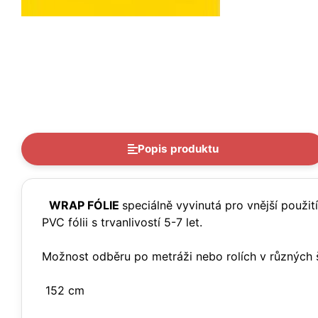
Popis produktu
WRAP FÓLIE
speciálně vyvinutá pro vnější použi
PVC fólii s trvanlivostí 5-7 let.
Možnost odběru po metráži nebo rolích v různých š
152 cm