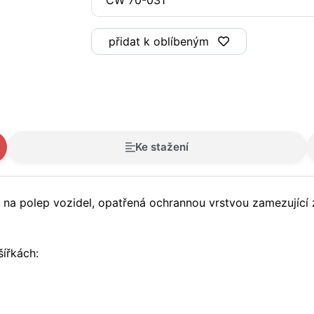
přidat k oblíbeným
Ke stažení
tí na polep vozidel, opatřená ochrannou vrstvou zamezující
ířkách: