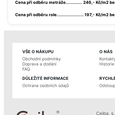
Cena při odběru metráže............. 246,- Kč/m2 b
Cena při odběru role..................... 197,- Kč/m2 
VŠE O NÁKUPU
O NÁS
Obchodní podmínky
Kontakt
Doprava a dodání
Histori
FAQ
DŮLEŽITÉ INFORMACE
RYCHL
Ochrana osobních údajů
Odstoup
Ceiba, s. 