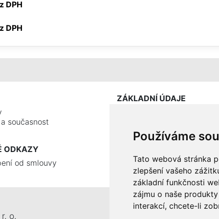
ez DPH
bez DPH
ZÁKLADNÍ ÚDAJE
y
e a současnost
Používáme sou
É ODKAZY
Tato webová stránka po
ení od smlouvy
zlepšení vašeho zážitku
základní funkčnosti w
zájmu o naše produkty 
interakcí
,
chcete-li zob
r. o.
Tel.: +420 326 911 044