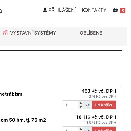
PŘIHLÁŠENÍ
KONTAKTY
0
VÝSTAVNÍ SYSTÉMY
OBLÍBENÉ
453 Kč vč. DPH
 metráž bm
374 Kč bez DPH
ks
Do košíku
18 116 Kč vč. DPH
2 cm 50 bm. tj. 76 m2
14 972 Kč bez DPH
ks
Do košíku