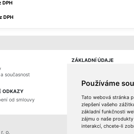
ez DPH
bez DPH
ZÁKLADNÍ ÚDAJE
y
e a současnost
Používáme sou
É ODKAZY
Tato webová stránka po
ení od smlouvy
zlepšení vašeho zážitku
základní funkčnosti w
zájmu o naše produkty 
interakcí
,
chcete-li zob
r. o.
Tel.: +420 326 911 044