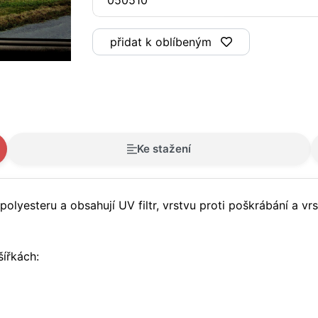
přidat k oblíbeným
Ke stažení
olyesteru a obsahují UV filtr, vrstvu proti poškrábání a vrs
ířkách: