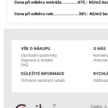
Cena při odběru metráže.............475,- Kč/m2 b
Cena při odběru role.....................381,- Kč/m2 
VŠE O NÁKUPU
O NÁS
Obchodní podmínky
Kontakt
Doprava a dodání
Histori
FAQ
DŮLEŽITÉ INFORMACE
RYCHL
Ochrana osobních údajů
Odstoup
Ceiba, s. 