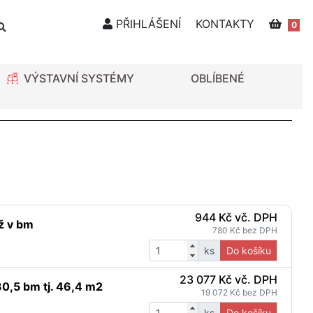
PŘIHLÁŠENÍ
KONTAKTY
0
VÝSTAVNÍ SYSTÉMY
OBLÍBENÉ
944 Kč vč. DPH
ž v bm
780 Kč bez DPH
ks
Do košíku
23 077 Kč vč. DPH
30,5 bm tj. 46,4 m2
19 072 Kč bez DPH
ks
Do košíku