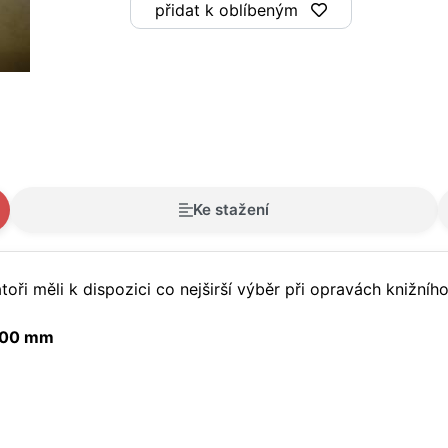
přidat k oblíbeným
Ke stažení
oři měli k dispozici co nejširší výběr při opravách knižníh
 400 mm