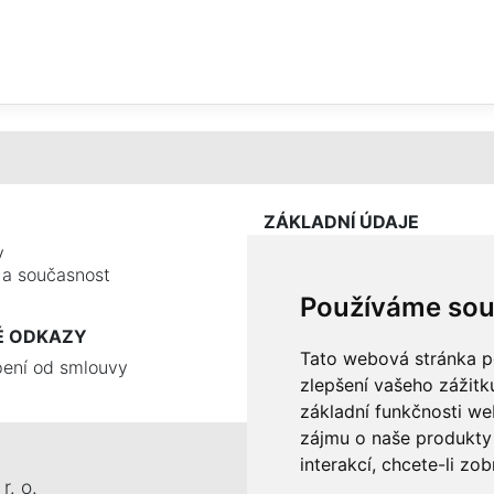
ZÁKLADNÍ ÚDAJE
y
e a současnost
Používáme sou
É ODKAZY
Tato webová stránka po
ení od smlouvy
zlepšení vašeho zážitku
základní funkčnosti w
zájmu o naše produkty 
interakcí
,
chcete-li zob
r. o.
Tel.: +420 326 911 044