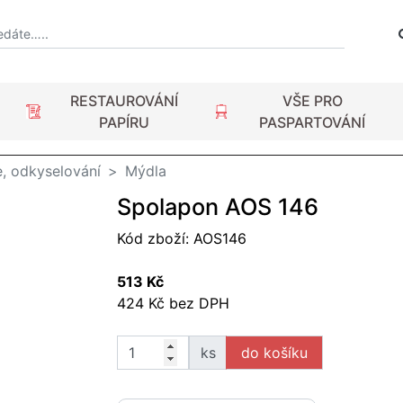
RESTAUROVÁNÍ
VŠE PRO
PAPÍRU
PASPARTOVÁNÍ
e, odkyselování
Mýdla
Spolapon AOS 146
Kód zboží:
AOS146
513 Kč
424 Kč bez DPH
ks