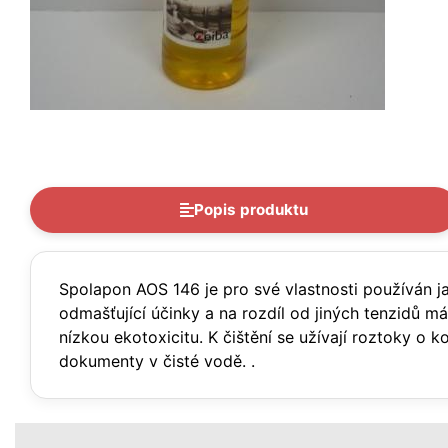
Popis produktu
Spolapon AOS 146 je pro své vlastnosti používán ja
odmašťující účinky a na rozdíl od jiných tenzidů m
nízkou ekotoxicitu. K čištění se užívají roztoky o 
dokumenty v čisté vodě. .