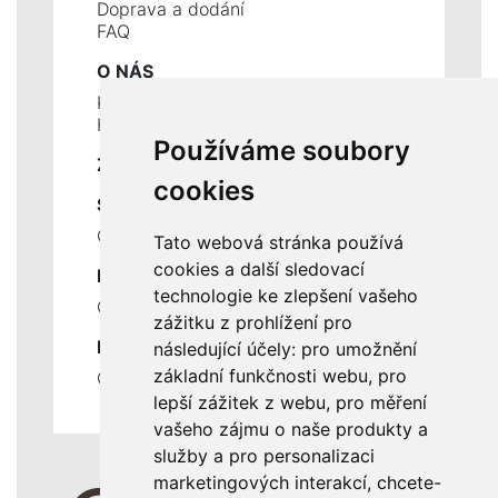
Doprava a dodání
FAQ
O NÁS
Kontakty
Historie a současnost
Používáme soubory
ZÁKLADNÍ ÚDAJE
cookies
SLUŽBY
Ceník servisních prací
Tato webová stránka používá
cookies a další sledovací
DŮLEŽITÉ INFORMACE
technologie ke zlepšení vašeho
Ochrana osobních údajů
zážitku z prohlížení pro
RYCHLÉ ODKAZY
následující účely:
pro umožnění
základní funkčnosti webu
,
pro
Odstoupení od smlouvy
lepší zážitek z webu
,
pro měření
vašeho zájmu o naše produkty a
služby a pro personalizaci
marketingových interakcí
,
chcete-