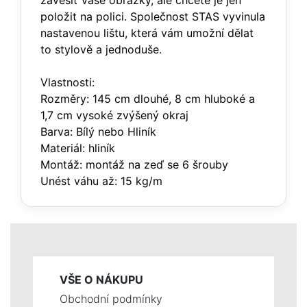
zavěsit Vaše obrázky, ale chcete je jen
položit na polici. Společnost STAS vyvinula
nastavenou lištu, která vám umožní dělat
to stylově a jednoduše.
Vlastnosti:
Rozměry: 145 cm dlouhé, 8 cm hluboké a
1,7 cm vysoké zvýšený okraj
Barva: Bílý nebo Hliník
Materiál: hliník
Montáž: montáž na zeď se 6 šrouby
Unést váhu až: 15 kg/m
VŠE O NÁKUPU
Obchodní podmínky