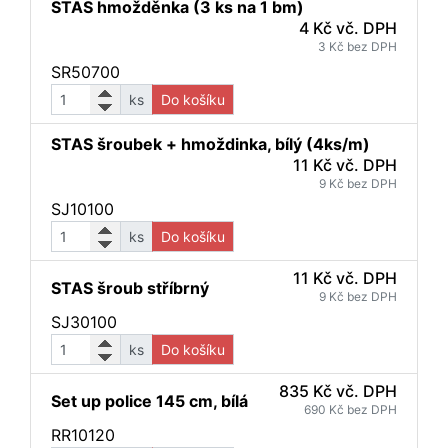
STAS hmožděnka (3 ks na 1 bm)
4 Kč vč. DPH
3 Kč bez DPH
SR50700
ks
Do košíku
STAS šroubek + hmoždinka, bílý (4ks/m)
11 Kč vč. DPH
9 Kč bez DPH
SJ10100
ks
Do košíku
11 Kč vč. DPH
STAS šroub stříbrný
9 Kč bez DPH
SJ30100
ks
Do košíku
835 Kč vč. DPH
Set up police 145 cm, bílá
690 Kč bez DPH
RR10120