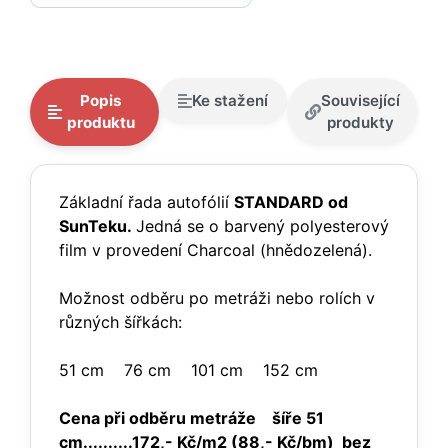
Popis
Ke stažení
Související
produktu
produkty
Základní řada autofólií
STANDARD od
SunTeku.
Jedná se o barvený polyesterový
film v provedení Charcoal (hnědozelená).
Možnost odběru po metráži nebo rolích v
různých šířkách:
51 cm 76 cm 101 cm 152 cm
Cena při odběru metráže
šíře 51
cm
..........
172,- Kč/m2 (88,- Kč/bm)
bez