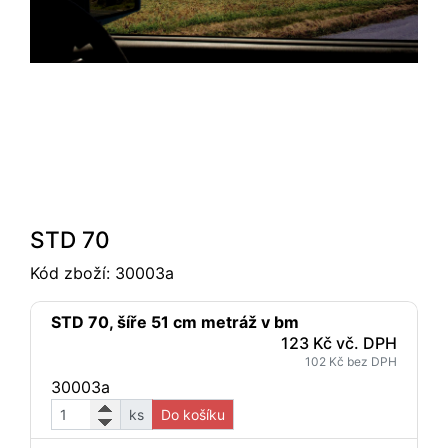
STD 70
Kód zboží:
30003a
STD 70, šíře 51 cm metráž v bm
123 Kč vč. DPH
102 Kč bez DPH
30003a
ks
Do košíku