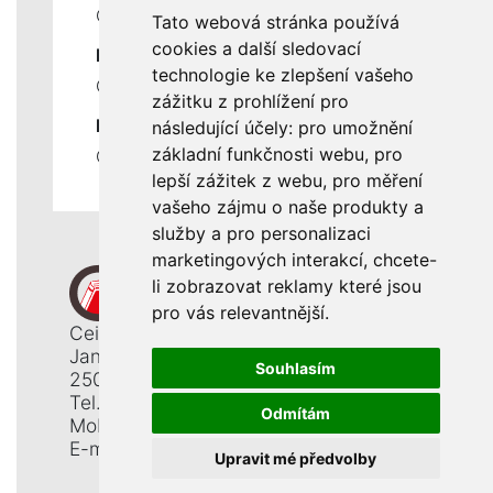
Ceník servisních prací
Tato webová stránka používá
cookies a další sledovací
DŮLEŽITÉ INFORMACE
technologie ke zlepšení vašeho
Ochrana osobních údajů
zážitku z prohlížení pro
RYCHLÉ ODKAZY
následující účely:
pro umožnění
základní funkčnosti webu
,
pro
Odstoupení od smlouvy
lepší zážitek z webu
,
pro měření
vašeho zájmu o naše produkty a
služby a pro personalizaci
marketingových interakcí
,
chcete-
li zobrazovat reklamy které jsou
pro vás relevantnější
.
Ceiba, s. r. o.
Jana Opletala 1265
Souhlasím
250 01 Brandýs n. L. - St. Boleslav
Tel.: +420 326 911 044
Odmítám
Mobil: +420 777 345 008
E-mail:
info@ceiba.cz
Upravit mé předvolby