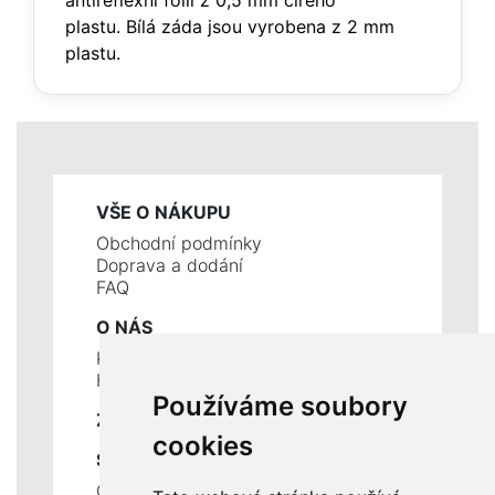
antireflexní fólií z 0,5 mm čirého
plastu. Bílá záda jsou vyrobena z 2 mm
plastu.
VŠE O NÁKUPU
Obchodní podmínky
Doprava a dodání
FAQ
O NÁS
Kontakty
Historie a současnost
Používáme soubory
ZÁKLADNÍ ÚDAJE
cookies
SLUŽBY
Ceník servisních prací