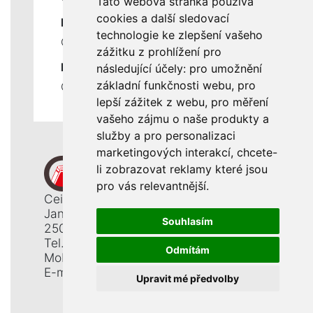
Tato webová stránka používá
cookies a další sledovací
DŮLEŽITÉ INFORMACE
technologie ke zlepšení vašeho
Ochrana osobních údajů
zážitku z prohlížení pro
RYCHLÉ ODKAZY
následující účely:
pro umožnění
základní funkčnosti webu
,
pro
Odstoupení od smlouvy
lepší zážitek z webu
,
pro měření
vašeho zájmu o naše produkty a
služby a pro personalizaci
marketingových interakcí
,
chcete-
li zobrazovat reklamy které jsou
pro vás relevantnější
.
Ceiba, s. r. o.
Jana Opletala 1265
Souhlasím
250 01 Brandýs n. L. - St. Boleslav
Tel.: +420 326 911 044
Odmítám
Mobil: +420 777 345 008
E-mail:
info@ceiba.cz
Upravit mé předvolby