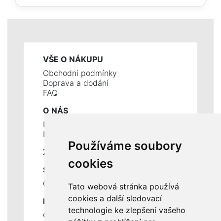
VŠE O NÁKUPU
Obchodní podmínky
Doprava a dodání
FAQ
O NÁS
Kontakty
Historie a současnost
Používáme soubory
ZÁKLADNÍ ÚDAJE
cookies
SLUŽBY
Ceník servisních prací
Tato webová stránka používá
cookies a další sledovací
DŮLEŽITÉ INFORMACE
technologie ke zlepšení vašeho
Ochrana osobních údajů