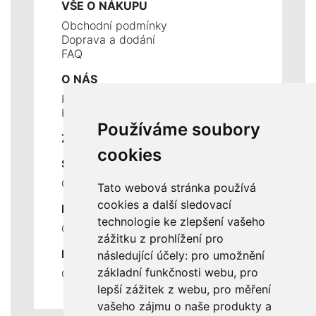
VŠE O NÁKUPU
Obchodní podmínky
Doprava a dodání
FAQ
O NÁS
Kontakty
Historie a současnost
Používáme soubory
ZÁKLADNÍ ÚDAJE
cookies
SLUŽBY
Ceník servisních prací
Tato webová stránka používá
cookies a další sledovací
DŮLEŽITÉ INFORMACE
technologie ke zlepšení vašeho
Ochrana osobních údajů
zážitku z prohlížení pro
RYCHLÉ ODKAZY
následující účely:
pro umožnění
základní funkčnosti webu
,
pro
Odstoupení od smlouvy
lepší zážitek z webu
,
pro měření
vašeho zájmu o naše produkty a