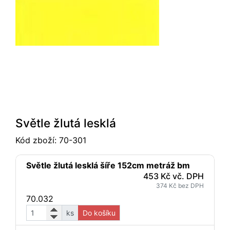
Světle žlutá lesklá
Kód zboží:
70-301
Světle žlutá lesklá šíře 152cm metráž bm
453 Kč vč. DPH
374 Kč bez DPH
70.032
ks
Do košíku