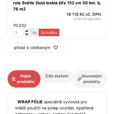
role Světle žlutá lesklá šíře 152 cm 50 bm. tj.
76 m2
18 116 Kč vč. DPH
14 972 Kč bez DPH
70.032
ks
Do košíku
přidat k oblíbeným
Popis
Ke stažení
Související
produktu
produkty
WRAP FÓLIE
speciálně vyvinutá pro
vnější použití na polep vozidel, opatřená