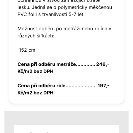
ochrannou vrstvou zamezující ztrátě
lesku. Jedná se o polymetricky měkčenou
PVC fólii s trvanlivostí 5-7 let.
Možnost odběru po metráži nebo rolích v
různých šířkách:
152 cm
Cena při odběru metráže............. 246,-
Kč/m2 bez DPH
Cena při odběru role..................... 197,-
Kč/m2 bez DPH