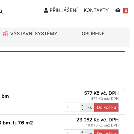
PŘIHLÁŠENÍ
KONTAKTY
0
VÝSTAVNÍ SYSTÉMY
OBLÍBENÉ
577 Kč vč. DPH
ž bm
477 Kč bez DPH
ks
Do košíku
23 082 Kč vč. DPH
 bm. tj. 76 m2
19 076 Kč bez DPH
ks
Do košíku