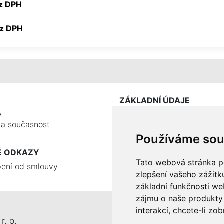
ez DPH
bez DPH
ZÁKLADNÍ ÚDAJE
y
e a současnost
Používáme sou
É ODKAZY
Tato webová stránka po
ení od smlouvy
zlepšení vašeho zážitku
základní funkčnosti w
zájmu o naše produkty 
interakcí
,
chcete-li zob
r. o.
Tel.: +420 326 911 044