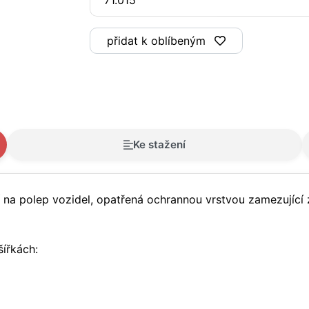
přidat k oblíbeným
Ke stažení
tí na polep vozidel, opatřená ochrannou vrstvou zamezující
ířkách: