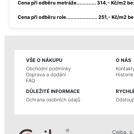
Cena při odběru metráže............. 314,- Kč/m2 b
Cena při odběru role..................... 251,- Kč/m2 
VŠE O NÁKUPU
O NÁS
Obchodní podmínky
Kontakt
Doprava a dodání
Histori
FAQ
DŮLEŽITÉ INFORMACE
RYCHL
Ochrana osobních údajů
Odstoup
Ceiba, s. 