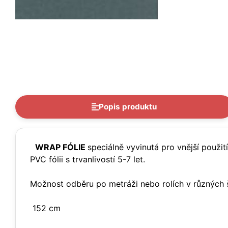
Popis produktu
WRAP FÓLIE
speciálně vyvinutá pro vnější použi
PVC fólii s trvanlivostí 5-7 let.
Možnost odběru po metráži nebo rolích v různých š
152 cm