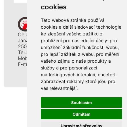
cookies
Tato webová stránka používá
cookies a další sledovací technologie
ke zlepšení vašeho zážitku z
Ceiba, s. r. o.
Jana Opletala 1265
prohlížení pro následující účely:
pro
250 01 Brandýs n. L. - St. Boleslav
umožnění základní funkčnosti webu
,
Tel.: +420 326 911 044
pro lepší zážitek z webu
,
pro měření
Mobil: +420 777 345 008
vašeho zájmu o naše produkty a
E-mail:
info@ceiba.cz
služby a pro personalizaci
marketingových interakcí
,
chcete-li
zobrazovat reklamy které jsou pro
vás relevantnější
.
Souhlasím
Odmítám
Upravit mé předvolby