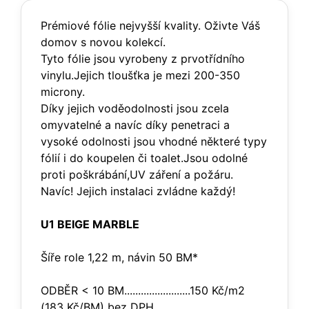
Prémiové fólie nejvyšší kvality. Oživte Váš
domov s novou kolekcí.
Tyto fólie jsou vyrobeny z prvotřídního
vinylu.Jejich tloušťka je mezi 200-350
microny.
Díky jejich voděodolnosti jsou zcela
omyvatelné a navíc díky penetraci a
vysoké odolnosti jsou vhodné některé typy
fólií i do koupelen či toalet.Jsou odolné
proti poškrábání,UV záření a požáru.
Navíc! Jejich instalaci zvládne každý!
U1 BEIGE MARBLE
Šíře role 1,22 m, návin 50 BM*
ODBĚR < 10 BM........................150 Kč/m2
(183 Kč/BM) bez DPH