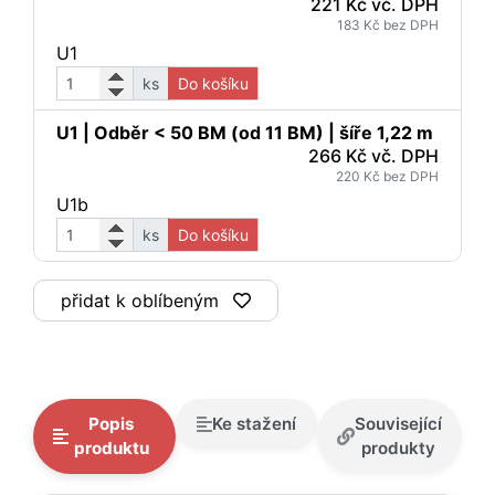
221 Kč vč. DPH
183 Kč bez DPH
U1
ks
Do košíku
U1 | Odběr < 50 BM (od 11 BM) | šíře 1,22 m
266 Kč vč. DPH
220 Kč bez DPH
U1b
ks
Do košíku
přidat k oblíbeným
Popis
Ke stažení
Související
produktu
produkty