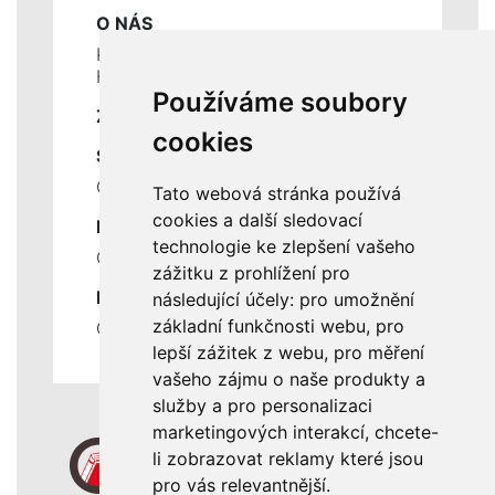
O NÁS
Kontakty
Historie a současnost
Používáme soubory
ZÁKLADNÍ ÚDAJE
cookies
SLUŽBY
Ceník servisních prací
Tato webová stránka používá
cookies a další sledovací
DŮLEŽITÉ INFORMACE
technologie ke zlepšení vašeho
Ochrana osobních údajů
zážitku z prohlížení pro
RYCHLÉ ODKAZY
následující účely:
pro umožnění
základní funkčnosti webu
,
pro
Odstoupení od smlouvy
lepší zážitek z webu
,
pro měření
vašeho zájmu o naše produkty a
služby a pro personalizaci
marketingových interakcí
,
chcete-
li zobrazovat reklamy které jsou
pro vás relevantnější
.