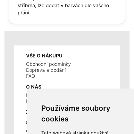
stříbrná, lze dodat v barvách dle vašeho
přání.
VŠE O NÁKUPU
Obchodní podmínky
Doprava a dodání
FAQ
O NÁS
Kontakty
Historie a současnost
Používáme soubory
ZÁKLADNÍ ÚDAJE
cookies
SLUŽBY
Ceník servisních prací
Tato webová stránka používá