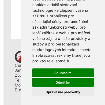
cookies a další sledovací
DŮLEŽITÉ INFORMACE
technologie ke zlepšení vašeho
Ochrana osobních údajů
zážitku z prohlížení pro
RYCHLÉ ODKAZY
následující účely:
pro umožnění
základní funkčnosti webu
,
pro
Odstoupení od smlouvy
lepší zážitek z webu
,
pro měření
vašeho zájmu o naše produkty a
služby a pro personalizaci
marketingových interakcí
,
chcete-
li zobrazovat reklamy které jsou
pro vás relevantnější
.
Ceiba, s. r. o.
Jana Opletala 1265
Souhlasím
250 01 Brandýs n. L. - St. Boleslav
Tel.: +420 326 911 044
Odmítám
Mobil: +420 777 345 008
E-mail:
info@ceiba.cz
Upravit mé předvolby