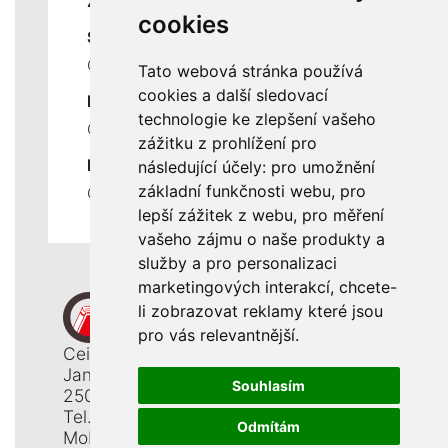
ZÁKLADNÍ ÚDAJE
cookies
SLUŽBY
Ceník servisních prací
Tato webová stránka používá
cookies a další sledovací
DŮLEŽITÉ INFORMACE
technologie ke zlepšení vašeho
Ochrana osobních údajů
zážitku z prohlížení pro
RYCHLÉ ODKAZY
následující účely:
pro umožnění
základní funkčnosti webu
,
pro
Odstoupení od smlouvy
lepší zážitek z webu
,
pro měření
vašeho zájmu o naše produkty a
služby a pro personalizaci
marketingových interakcí
,
chcete-
li zobrazovat reklamy které jsou
pro vás relevantnější
.
Ceiba, s. r. o.
Jana Opletala 1265
Souhlasím
250 01 Brandýs n. L. - St. Boleslav
Tel.: +420 326 911 044
Odmítám
Mobil: +420 777 345 008