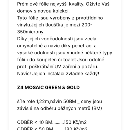
Prémiové fólie nejvyšší kvality. Oživte Váš
domov s novou kolekcí.
Tyto fólie jsou vyrobeny z prvotřídního
vinylu.Jejich tloušťka je mezi 200-
350microny.
Díky jejich voděodolnosti jsou zcela
omyvatelné a navíc díky penetraci a
vysoké odolnosti jsou vhodné některé typy
fólií i do koupelen či toalet.Jsou odolné
proti poškrábání,UV záření a požáru.
Navíc! Jejich instalaci zvládne každý!
Z4 MOSAIC GREEN & GOLD
šíře role 1,22m,návin 50BM _ ceny jsou
závislé na odběru běžných metrů (BM)
ODBĚR < 10 BM..........150 Kč/m2
ODBĚR < 50 BM..........180 Kč/m2