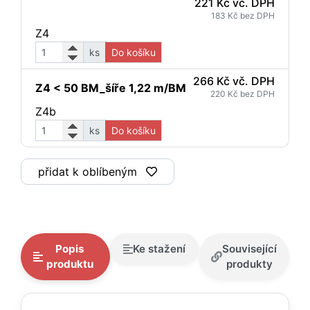
221 Kč vč. DPH
183 Kč bez DPH
Z4
ks
Do košíku
266 Kč vč. DPH
Z4 < 50 BM_šíře 1,22 m/BM
220 Kč bez DPH
Z4b
ks
Do košíku
přidat k oblíbeným
Popis
Ke stažení
Související
produktu
produkty