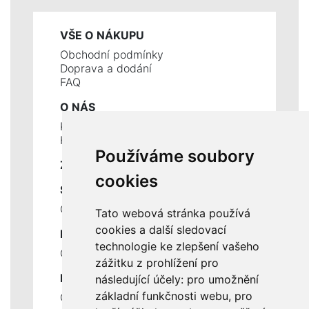
VŠE O NÁKUPU
Obchodní podmínky
Doprava a dodání
FAQ
O NÁS
Kontakty
Historie a současnost
Používáme soubory
ZÁKLADNÍ ÚDAJE
cookies
SLUŽBY
Ceník servisních prací
Tato webová stránka používá
cookies a další sledovací
DŮLEŽITÉ INFORMACE
technologie ke zlepšení vašeho
Ochrana osobních údajů
zážitku z prohlížení pro
RYCHLÉ ODKAZY
následující účely:
pro umožnění
základní funkčnosti webu
,
pro
Odstoupení od smlouvy