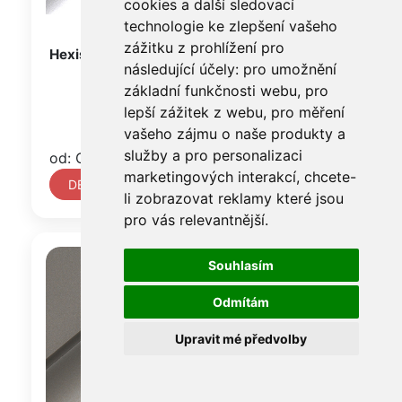
cookies a další sledovací
technologie ke zlepšení vašeho
zážitku z prohlížení pro
Hexis HX20990B, lesk, Meteorite Grey
následující účely:
pro umožnění
základní funkčnosti webu
,
pro
lepší zážitek z webu
,
pro měření
vašeho zájmu o naše produkty a
služby a pro personalizaci
od: Cena na vyžádání
marketingových interakcí
,
chcete-
DETAIL
li zobrazovat reklamy které jsou
pro vás relevantnější
.
Souhlasím
Odmítám
Upravit mé předvolby