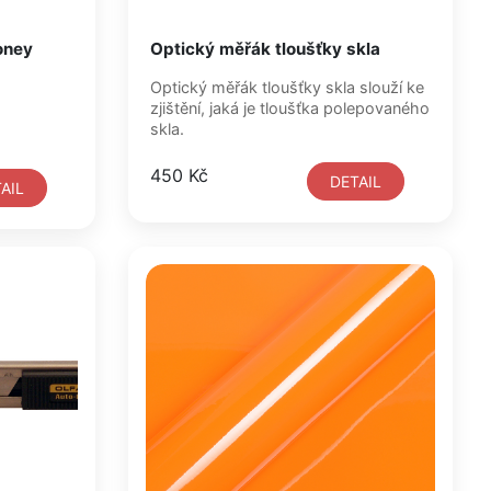
oney
Optický měřák tloušťky skla
Optický měřák tloušťky skla slouží ke
zjištění, jaká je tloušťka polepovaného
skla.
450 Kč
DETAIL
AIL