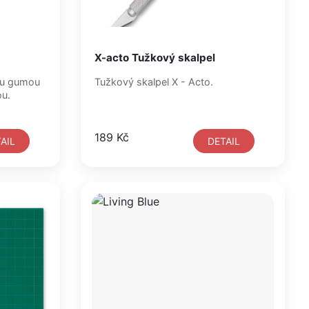
X-acto Tužkový skalpel
ou gumou
Tužkový skalpel X - Acto.
ou.
189 Kč
AIL
DETAIL