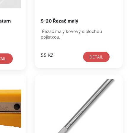
aturn
S-20 Řezač malý
Řezač malý kovový s plochou
pojistkou.
55 Kč
DETAIL
AIL