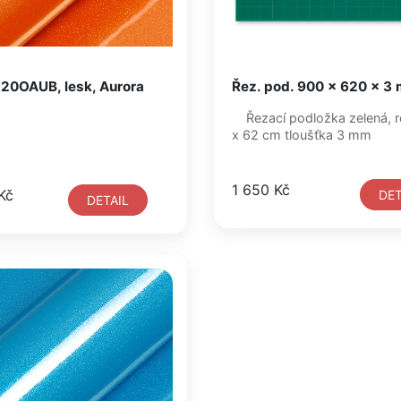
20OAUB, lesk, Aurora
Řez. pod. 900 x 620 x 3 
Řezací podložka zelená, 
x 62 cm tloušťka 3 mm
1 650 Kč
Kč
DET
DETAIL