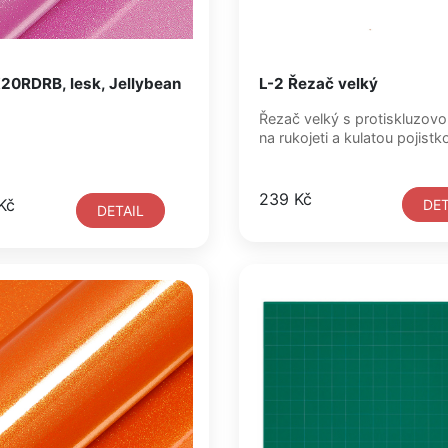
20RDRB, lesk, Jellybean
L-2 Řezač velký
Řezač velký s protiskluzov
na rukojeti a kulatou pojistk
239 Kč
Kč
DET
DETAIL