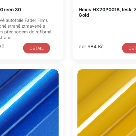
 Green 30
Hexis HX20P001B, lesk, 
Gold
ofólie Fader Films
traně ztmavené s
m přechodem do stříbrně
straně...
Kč
od: 684 Kč
DETAIL
DET