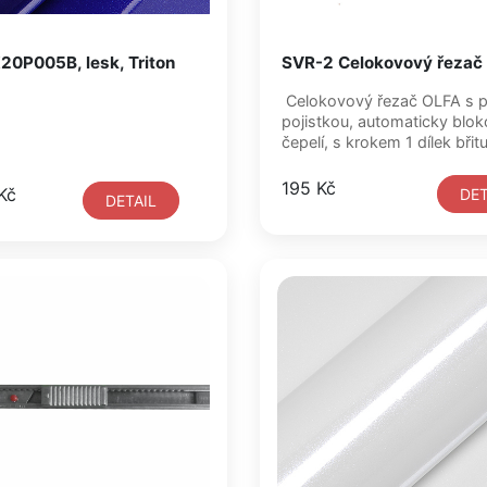
20P005B, lesk, Triton
SVR-2 Celokovový řezač
Celokovový řezač OLFA s 
pojistkou, automaticky blo
čepelí, s krokem 1 dílek břitu
195 Kč
Kč
DET
DETAIL