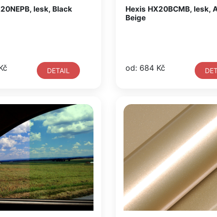
20NEPB, lesk, Black
Hexis HX20BCMB, lesk, 
Beige
Kč
od: 684 Kč
DETAIL
DET