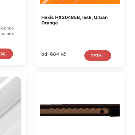
Hexis HX20495B, lesk, Urban
Orange
plochou
kovanou
.
od: 684 Kč
AIL
DETAIL