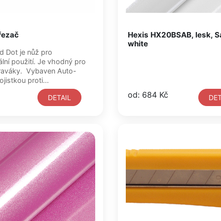
řezač
Hexis HX20BSAB, lesk, S
white
lní použití. Je vhodný pro
 Vybaven Auto-
jistkou proti...
od: 684 Kč
DETAIL
DET