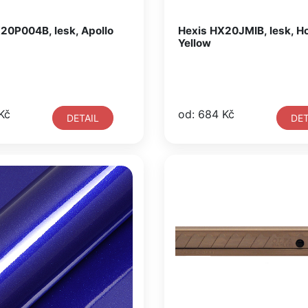
20P004B, lesk, Apollo
Hexis HX20JMIB, lesk, H
Yellow
Kč
od: 684 Kč
DETAIL
DET