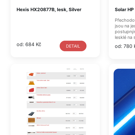
Hexis HX20877B, lesk, Silver
Solar HP
Přechodové aut
jsou na jedné s
postupný
lesklé na 
od: 684 Kč
od: 780 
DETAIL