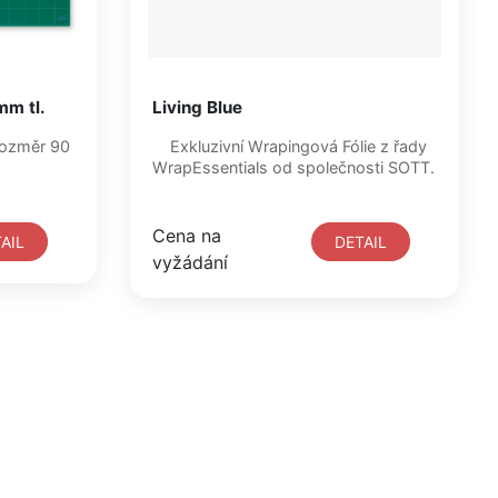
mm tl.
Living Blue
rozměr 90
Exkluzivní Wrapingová Fólie z řady
WrapEssentials od společnosti SOTT.
Cena na
AIL
DETAIL
vyžádání