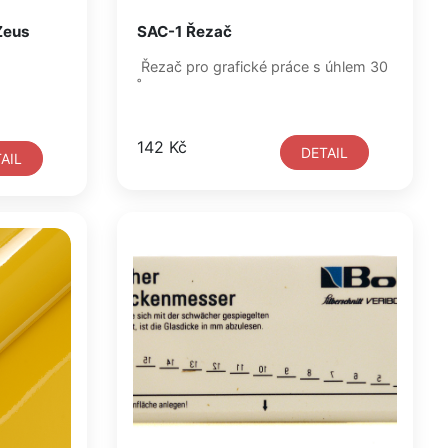
Zeus
SAC-1 Řezač
Řezač pro grafické práce s úhlem 30
˚
142 Kč
DETAIL
AIL