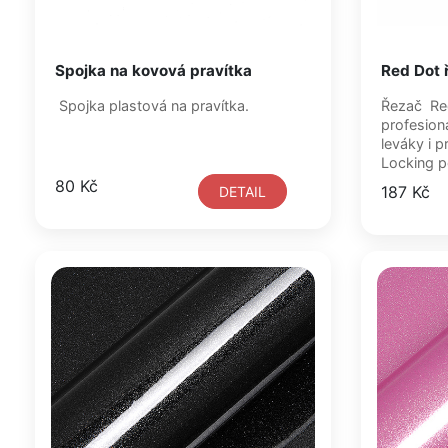
Spojka na kovová pravítka
Red Dot 
Spojka plastová na pravítka.
Řezač Red Dot je nůž pro
profesioná
leváky i praváky.
Locking po
80 Kč
187 Kč
DETAIL