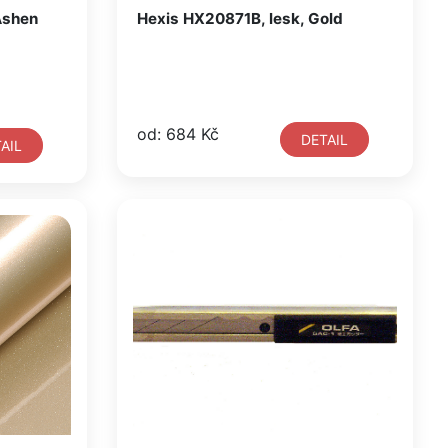
Ashen
Hexis HX20871B, lesk, Gold
od: 684 Kč
DETAIL
AIL