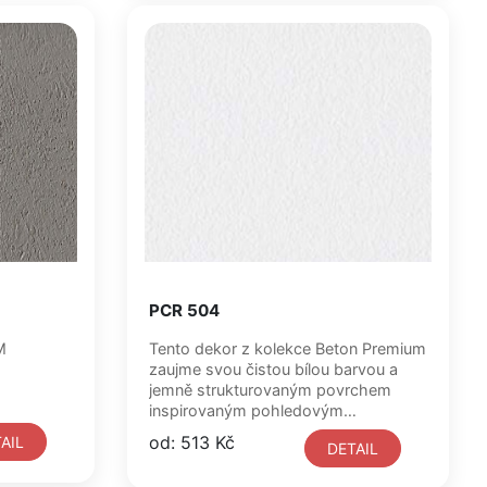
PCR 504
BM
Tento dekor z kolekce Beton Premium
zaujme svou čistou bílou barvou a
jemně strukturovaným povrchem
inspirovaným pohledovým
betonem....
od: 513 Kč
AIL
DETAIL