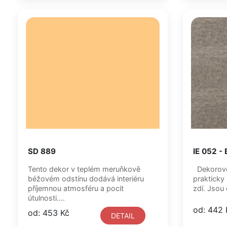
SD 889
IE 052 -
Tento dekor v teplém meruňkově
Dekorové 
béžovém odstínu dodává interiéru
prakticky
příjemnou atmosféru a pocit
zdí. Jsou 
útulnosti....
od: 442 
od: 453 Kč
DETAIL