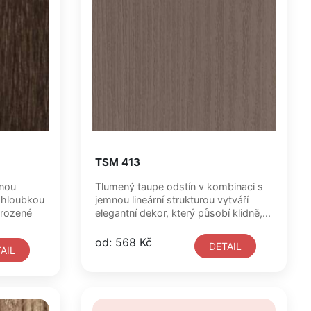
TSM 413
znou
Tlumený taupe odstín v kombinaci s
 hloubkou
jemnou lineární strukturou vytváří
irozené
elegantní dekor, který působí klidně,...
od: 568 Kč
DETAIL
AIL