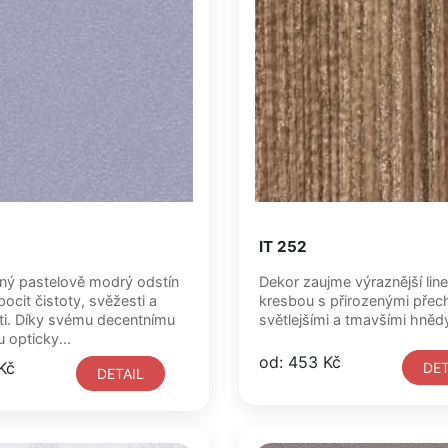
IT 252
ný pastelově modrý odstín
Dekor zaujme výraznější line
ocit čistoty, svěžesti a
kresbou s přirozenými pře
i. Díky svému decentnímu
světlejšími a tmavšími hnědý
 opticky...
od: 453 Kč
Kč
DET
DETAIL