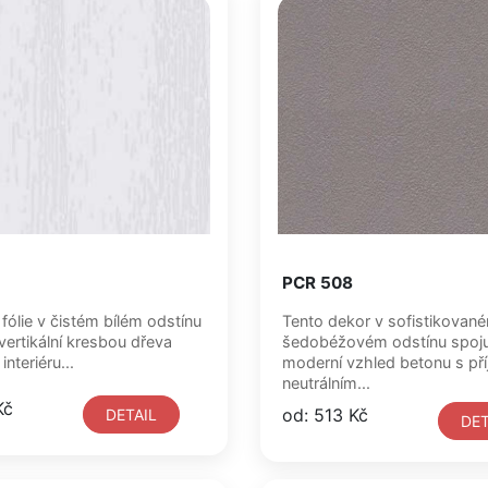
PCR 508
fólie v čistém bílém odstínu
Tento dekor v sofistikovan
vertikální kresbou dřeva
šedobéžovém odstínu spoju
interiéru...
moderní vzhled betonu s př
neutrálním...
Kč
od: 513 Kč
DETAIL
DET