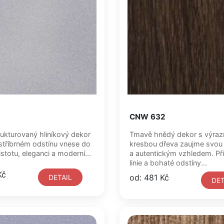
CNW 632
ukturovaný hliníkový dekor
Tmavě hnědý dekor s výra
 stříbrném odstínu vnese do
kresbou dřeva zaujme svou
čistotu, eleganci a moderní...
a autentickým vzhledem. Př
linie a bohaté odstíny...
Kč
od: 481 Kč
DETAIL
DET