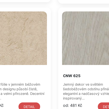
CNW 625
 fólie v jemném béžovém
Jemný dekor ve světlém
designu působí čistě,
šedobéžovém odstínu přiná
 a velmi přirozeně. Decentní
elegantní a nadčasový vzhl
.
inspirovaný...
Kč
od: 481 Kč
DETAIL
DET