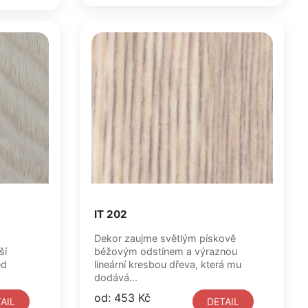
IT 202
Dekor zaujme světlým pískově
ší
béžovým odstínem a výraznou
ed
lineární kresbou dřeva, která mu
dodává...
od: 453 Kč
AIL
DETAIL