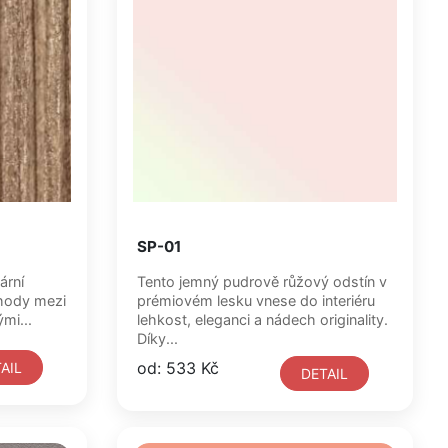
SP-01
ární
Tento jemný pudrově růžový odstín v
chody mezi
prémiovém lesku vnese do interiéru
mi...
lehkost, eleganci a nádech originality.
Díky...
od: 533 Kč
AIL
DETAIL