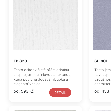
EB 820
SD 801
Tento dekor v čistě bílém odstínu
Tento jem
zaujme jemnou liniovou strukturou,
navozuje p
která povrchu dodává hloubku a
vzdušnost
elegantní vzhled....
charakteru
od: 593 Kč
od: 453 
DETAIL