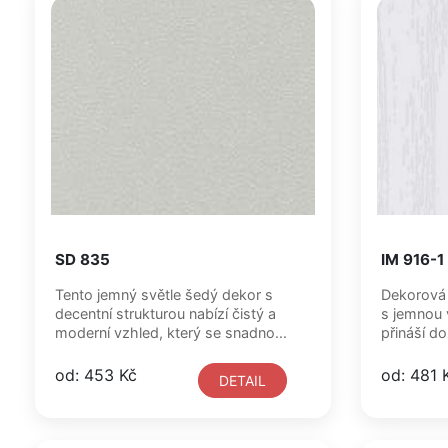
SD 835
IM 916-1
Tento jemný světle šedý dekor s
Dekorová 
decentní strukturou nabízí čistý a
s jemnou 
moderní vzhled, který se snadno...
přináší do 
od: 453 Kč
od: 481 
DETAIL