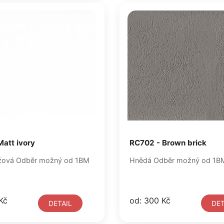
Matt ivory
RC702 - Brown brick
Světle béžová Odběr možný od 1BM
Hnědá Odběr možný od 1
Kč
od: 300 Kč
DETAIL
DET