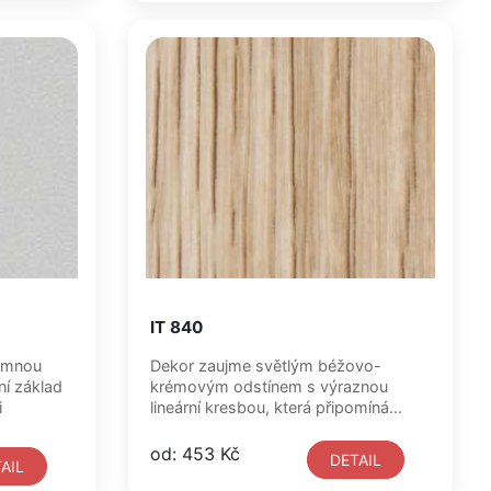
IT 840
jemnou
Dekor zaujme světlým béžovo-
ní základ
krémovým odstínem s výraznou
i
lineární kresbou, která připomíná...
od: 453 Kč
DETAIL
AIL