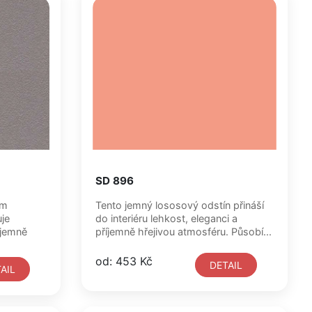
SD 896
ém
Tento jemný lososový odstín přináší
je
do interiéru lehkost, eleganci a
íjemně
příjemně hřejivou atmosféru. Působí...
od: 453 Kč
DETAIL
AIL