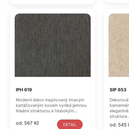
IPH 619
SIP 653
Moderní dekor inspirovaný tmavým
Dekorová
kartáčovaným kovem vyniká jemnou
kamenném 
lineární strukturou a hlubokým...
elegantně
struktura..
od: 567 Kč
od: 545 
DETAIL