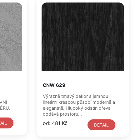
CNW 629
Výrazně tmavý dekor s jemnou
VNÍ
lineární kresbou působí moderně a
IÉRU.
elegantně. Hluboký odstín dřeva
dodává prostoru...
od: 481 Kč
AIL
DETAIL