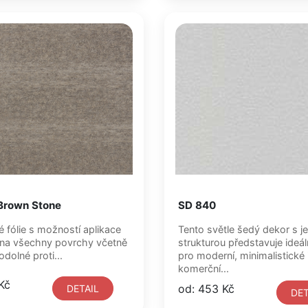
 Brown Stone
SD 840
fólie s možností aplikace
Tento světle šedý dekor s 
 na všechny povrchy včetně
strukturou představuje ideál
odolné proti...
pro moderní, minimalistické 
komerční...
Kč
od: 453 Kč
DETAIL
DET