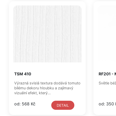
TSM 410
RF201 - 
Výrazná svislá textura dodává tomuto
bílému dekoru hloubku a zajímavý
vizuální efekt, který...
od: 568 Kč
od: 350 
DETAIL