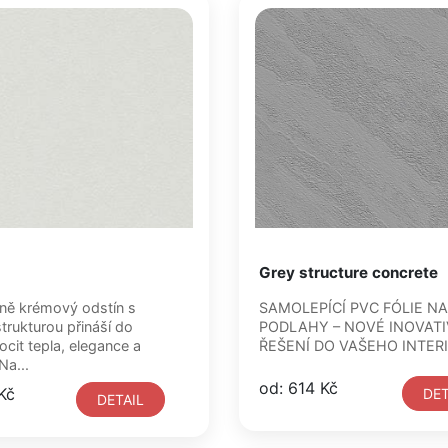
Grey structure concrete
ně krémový odstín s
SAMOLEPÍCÍ PVC FÓLIE NA
trukturou přináší do
PODLAHY – NOVÉ INOVATI
pocit tepla, elegance a
ŘEŠENÍ DO VAŠEHO INTER
Na...
od: 614 Kč
Kč
DET
DETAIL