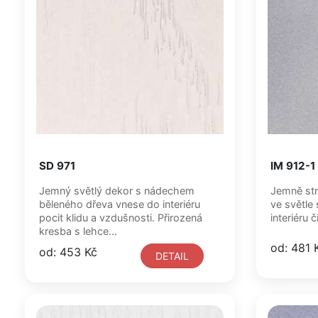
SD 971
IM 912-1
Jemný světlý dekor s nádechem
Jemně str
běleného dřeva vnese do interiéru
ve světle
pocit klidu a vzdušnosti. Přirozená
interiéru 
kresba s lehce...
od: 481 
od: 453 Kč
DETAIL