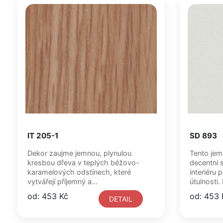
IT 205-1
SD 893
Dekor zaujme jemnou, plynulou
Tento jem
kresbou dřeva v teplých béžovo-
decentní s
karamelových odstínech, které
interiéru 
vytvářejí příjemný a...
útulnosti. 
od: 453 Kč
od: 453 
DETAIL