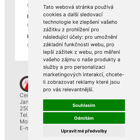
Ceník servisních prací
Tato webová stránka používá
cookies a další sledovací
DŮLEŽITÉ INFORMACE
technologie ke zlepšení vašeho
Ochrana osobních údajů
zážitku z prohlížení pro
RYCHLÉ ODKAZY
následující účely:
pro umožnění
základní funkčnosti webu
,
pro
Odstoupení od smlouvy
lepší zážitek z webu
,
pro měření
vašeho zájmu o naše produkty a
služby a pro personalizaci
marketingových interakcí
,
chcete-
li zobrazovat reklamy které jsou
pro vás relevantnější
.
Ceiba, s. r. o.
Jana Opletala 1265
Souhlasím
250 01 Brandýs n. L. - St. Boleslav
Tel.: +420 326 911 044
Odmítám
Mobil: +420 777 345 008
E-mail:
info@ceiba.cz
Upravit mé předvolby