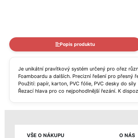
Popis produktu
Je unikátní pravítkový systém určený pro ořez růz
Foamboardu a dalších. Precizní řešení pro přesný 
Použití: papír, karton, PVC fólie, PVC desky do s
Řezací hlava pro co nejpohodlnější řezání. K dispoz
VŠE O NÁKUPU
O NÁS