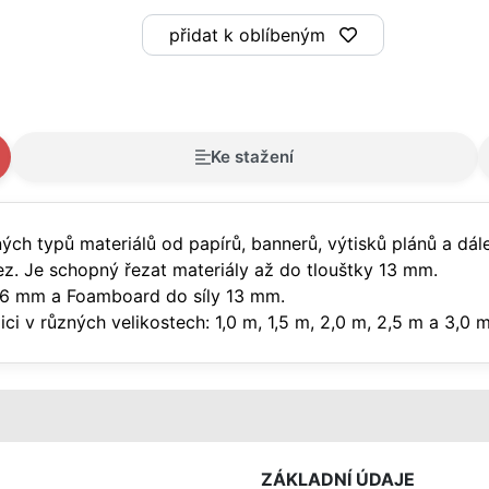
přidat k oblíbeným
Ke stažení
ných typů materiálů od papírů, bannerů, výtisků plánů a d
řez. Je schopný řezat materiály až do tlouštky 13 mm.
íly 6 mm a Foamboard do síly 13 mm.
ici v různých velikostech: 1,0 m, 1,5 m, 2,0 m, 2,5 m a 3,0
ZÁKLADNÍ ÚDAJE