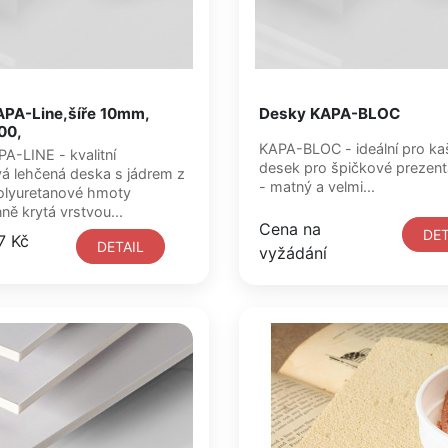
PA-Line,šíře 10mm,
Desky KAPA-BLOC
00,
KAPA-BLOC - ideální pro kašírování
desek pro špičkové prezent
ehčená deska s jádrem z
- matný a velmi...
olyuretanové hmoty
ně krytá vrstvou...
Cena na
DET
7 Kč
DETAIL
vyžádání