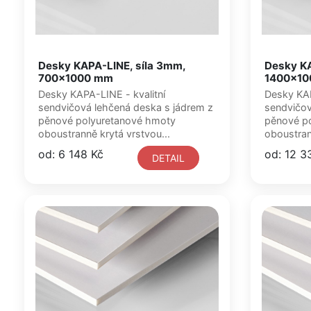
Desky KAPA-LINE, síla 3mm,
Desky KA
700x1000 mm
1400x1
Desky KAPA-LINE - kvalitní
Desky KAPA-LINE - kvalitní
sendvičová lehčená deska s jádrem z
sendvičov
pěnové polyuretanové hmoty
pěnové p
oboustranně krytá vrstvou...
oboustran
od: 6 148 Kč
od: 12 3
DETAIL