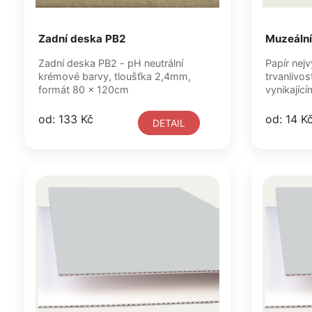
Zadní deska PB2
Muzeální
Zadní deska PB2 - pH neutrální
Papír nejv
krémové barvy, tloušťka 2,4mm,
trvanlivos
formát 80 x 120cm
vynikající
od: 133 Kč
od: 14 K
DETAIL