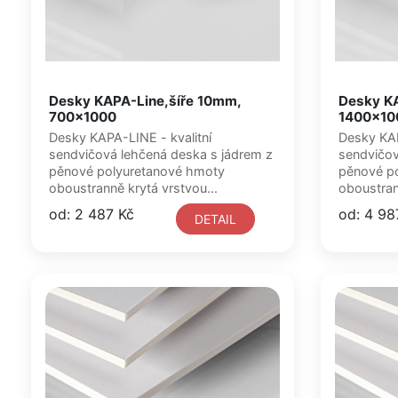
Desky KAPA-Line,šíře 10mm,
Desky KA
700x1000
1400x10
Desky KAPA-LINE - kvalitní
Desky KAPA-LINE - kvalitní
sendvičová lehčená deska s jádrem z
sendvičová l
pěnové polyuretanové hmoty
pěnové p
oboustranně krytá vrstvou...
oboustran
od: 2 487 Kč
od: 4 98
DETAIL