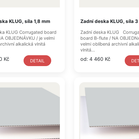
ska KLUG, síla 1,8 mm
Zadní deska KLUG, síla 
ed board
Zadní deska KLUG Corrugated
board B-flute / NA OBJEDNÁVKU / je
hivní alkalická vlnitá
velmi oblíbená archivní alkal
vlnitá...
0 Kč
od: 4 460 Kč
DETAIL
DET