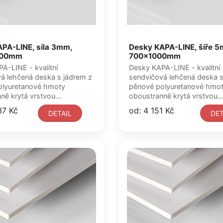
PA-LINE, síla 3mm,
Desky KAPA-LINE, šíře 
000mm
700x1000mm
Desky KAPA-LINE - kvalitní
á lehčená deska s jádrem z
sendvičová lehčená deska s jádrem 
olyuretanové hmoty
pěnové polyuretanové hmo
ně krytá vrstvou...
oboustranně krytá vrstvou..
37 Kč
od: 4 151 Kč
DETAIL
DET