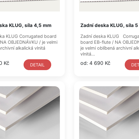
ska KLUG, síla 4,5 mm
Zadní deska KLUG, síla 
ed board
Zadní deska KLUG Corrugated
board EB-flute / NA OBJEDNÁVKU /
hivní alkalická vlnitá
je velmi oblíbená archivní alkalická
vlnitá...
0 Kč
od: 4 690 Kč
DETAIL
DET