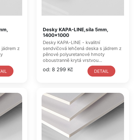
5mm,
Desky KAPA-LINE,síla 5mm,
1400x1000
Desky KAPA-LINE - kvalitní
z
sendvičová lehčená deska s jádrem z
ty
pěnové polyuretanové hmoty
.
oboustranně krytá vrstvou...
od: 8 299 Kč
AIL
DETAIL