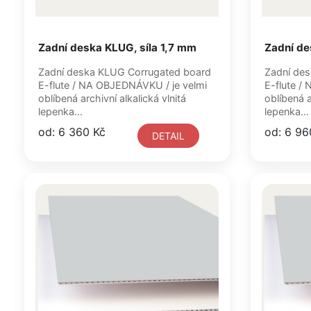
Zadní deska KLUG, síla 1,7 mm
Zadní de
Zadní deska KLUG Corrugated board
Zadní deska KLUG Corrugat
E-flute / NA OBJEDNÁVKU / je velmi
E-flute / NA OBJEDNÁVKU / je velmi
oblíbená archivní alkalická vlnitá
oblíbená arc
lepenka...
lepenka...
od: 6 360 Kč
od: 6 96
DETAIL