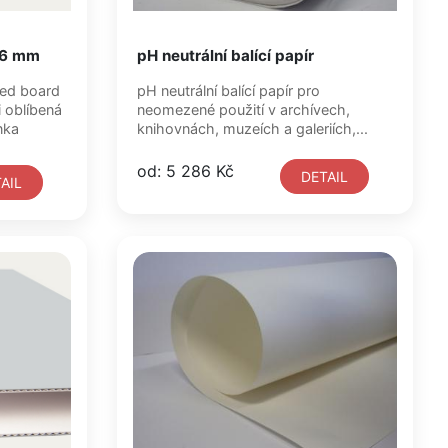
1,6 mm
pH neutrální balící papír
pH neutrální balící papír pro
neomezené použití v archívech,
enka
knihovnách, muzeích a galeriích,...
od: 5 286 Kč
DETAIL
AIL