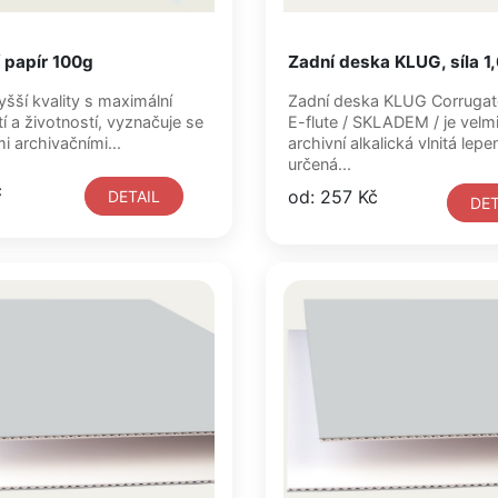
 papír 100g
Zadní deska KLUG, síla 
yšší kvality s maximální
Zadní deska KLUG Corrugated board
tí a životností, vyznačuje se
E-flute / SKLADEM / je velmi oblíbená
mi archivačními...
archivní alkalická vlnitá lep
určená...
č
od: 257 Kč
DETAIL
DET