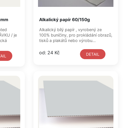
3 mm
Alkalický papír 60/150g
Alkalický bílý papír , vyrobený ze
100% buničiny, pro prokládání obrazů,
ická
tisků a plakátů nebo výrobu...
od: 24 Kč
DETAIL
AIL