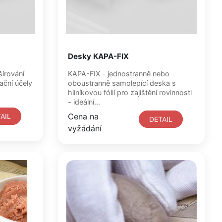
Desky KAPA-FIX
KAPA-FIX - jednostranně nebo
ační účely
oboustranně samolepící deska s
hliníkovou fólií pro zajištění rovinnosti
- ideální...
Cena na
AIL
DETAIL
vyžádání