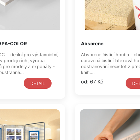
APA-COLOR
Absorene
avnictví,
Absorene čistící houba - chemicky
v prodejnách, výroba
upravená čistící latexová h
 pro modely a exponáty -
odstraňování nečistot z pře
a: oboustranně...
knih....
od: 67 Kč
DETAIL
DET
í