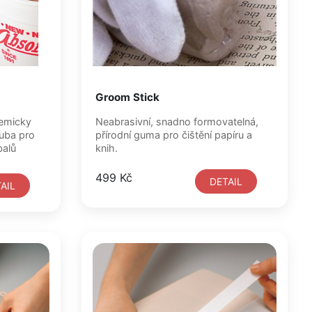
Groom Stick
Neabrasivní, snadno formovatelná,
ouba pro
přírodní guma pro čištění papíru a
balů
knih.
499 Kč
DETAIL
AIL