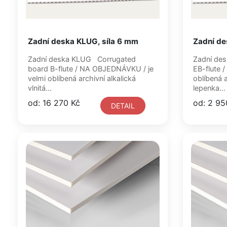
Zadní deska KLUG, síla 6 mm
Zadní de
Zadní deska KLUG Corrugated
Zadní deska KLUG Corrugat
board B-flute / NA OBJEDNÁVKU / je
EB-flute / NA OBJEDNÁVKU / je velmi
velmi oblíbená archivní alkalická
oblíbená arc
vlnitá...
lepenka...
od: 16 270 Kč
od: 2 95
DETAIL