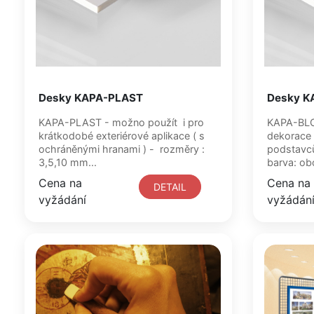
Desky KAPA-PLAST
Desky K
KAPA-PLAST - možno použít i pro
KAPA-BLOC - ideální pro výst
krátkodobé exteriérové aplikace ( s
dekorace 
ochráněnými hranami ) - rozměry :
podstavců
3,5,10 mm...
barv
Cena na
Cena na
DETAIL
vyžádání
vyžádán