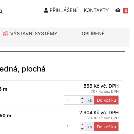
PŘIHLÁŠENÍ
KONTAKTY
0
VÝSTAVNÍ SYSTÉMY
OBLÍBENÉ
ledná, plochá
855 Kč vč. DPH
63 m
707 Kč bez DPH
ks
Do košíku
2 904 Kč vč. DPH
650 m
2 400 Kč bez DPH
ks
Do košíku