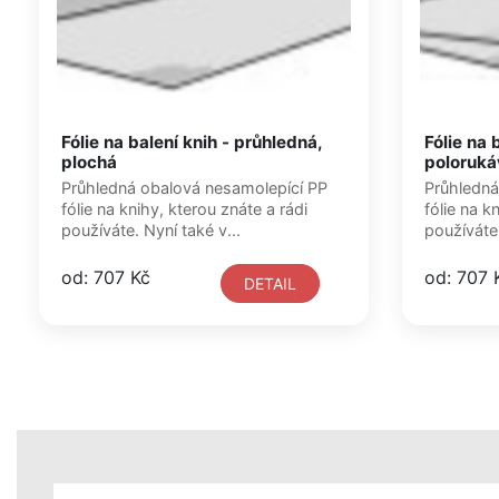
Fólie na balení knih - průhledná,
Fólie na 
plochá
poloruká
Průhledná obalová nesamolepící PP
Průhledná
fólie na knihy, kterou znáte a rádi
fólie na k
používáte. Nyní také v...
používáte.
od: 707 Kč
od: 707 
DETAIL