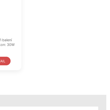
i balení
ájení: 230V AC Příkon: 30W
AIL