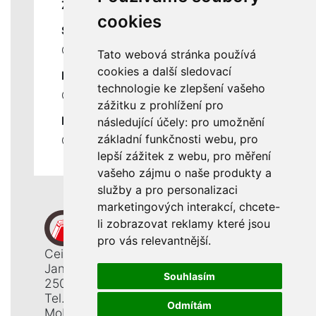
ZÁKLADNÍ ÚDAJE
cookies
SLUŽBY
Ceník servisních prací
Tato webová stránka používá
cookies a další sledovací
DŮLEŽITÉ INFORMACE
technologie ke zlepšení vašeho
Ochrana osobních údajů
zážitku z prohlížení pro
RYCHLÉ ODKAZY
následující účely:
pro umožnění
základní funkčnosti webu
,
pro
Odstoupení od smlouvy
lepší zážitek z webu
,
pro měření
vašeho zájmu o naše produkty a
služby a pro personalizaci
marketingových interakcí
,
chcete-
li zobrazovat reklamy které jsou
pro vás relevantnější
.
Ceiba, s. r. o.
Jana Opletala 1265
Souhlasím
250 01 Brandýs n. L. - St. Boleslav
Tel.: +420 326 911 044
Odmítám
Mobil: +420 777 345 008