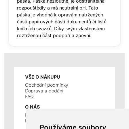
páska. Páska nežloutne, je odstranitelná
rozpouštědly a má neutrální pH. Tato
páska je vhodná k opravám natržených
části papírových částí dokumentů či listů
knižních svazků. Díky svým vlastnostem
roztrženou část podpoří a zpevní.
VŠE O NÁKUPU
Obchodní podmínky
Doprava a dodání
FAQ
O NÁS
Kontakty
Historie a současnost
Používáme soubory