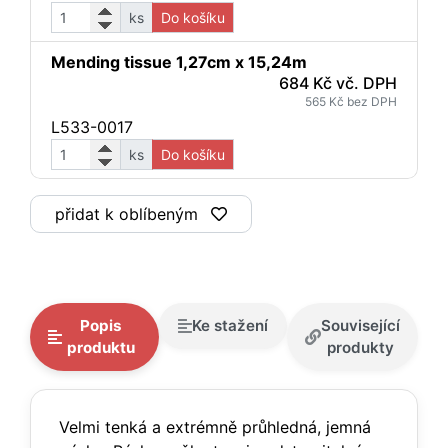
ks
Do košíku
Mending tissue 1,27cm x 15,24m
684 Kč vč. DPH
565 Kč bez DPH
L533-0017
ks
Do košíku
přidat k oblíbeným
Popis
Ke stažení
Související
produktu
produkty
Velmi tenká a extrémně průhledná, jemná