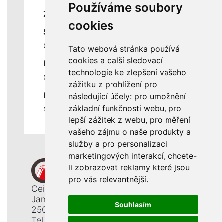
Používáme soubory
ZÁKLADNÍ ÚDAJE
cookies
SLUŽBY
Ceník servisních prací
Tato webová stránka používá
cookies a další sledovací
DŮLEŽITÉ INFORMACE
technologie ke zlepšení vašeho
Ochrana osobních údajů
zážitku z prohlížení pro
RYCHLÉ ODKAZY
následující účely:
pro umožnění
základní funkčnosti webu
,
pro
Odstoupení od smlouvy
lepší zážitek z webu
,
pro měření
vašeho zájmu o naše produkty a
služby a pro personalizaci
marketingových interakcí
,
chcete-
li zobrazovat reklamy které jsou
pro vás relevantnější
.
Ceiba, s. r. o.
Jana Opletala 1265
Souhlasím
250 01 Brandýs n. L. - St. Boleslav
Tel.: +420 326 911 044