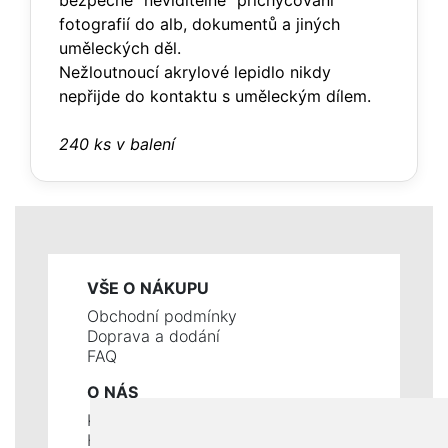
bezpečné "neviditelné" přichycování
fotografií do alb, dokumentů a jiných
uměleckých děl.
Nežloutnoucí akrylové lepidlo nikdy
nepřijde do kontaktu s uměleckým dílem.
240 ks v balení
VŠE O NÁKUPU
Obchodní podmínky
Doprava a dodání
FAQ
O NÁS
Kontakty
Historie a současnost