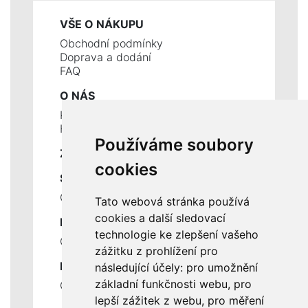
VŠE O NÁKUPU
Obchodní podmínky
Doprava a dodání
FAQ
O NÁS
Kontakty
Historie a současnost
Používáme soubory
ZÁKLADNÍ ÚDAJE
cookies
SLUŽBY
Ceník servisních prací
Tato webová stránka používá
cookies a další sledovací
DŮLEŽITÉ INFORMACE
technologie ke zlepšení vašeho
Ochrana osobních údajů
zážitku z prohlížení pro
RYCHLÉ ODKAZY
následující účely:
pro umožnění
základní funkčnosti webu
,
pro
Odstoupení od smlouvy
lepší zážitek z webu
,
pro měření