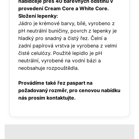
nabídce
je přes 40 barevných odstínů v
provedení Cream Core a White Core.
Složení lepenky:
Jádro je krémové barvy, bílé, vyrobeno z
pH neutrální buničiny, povrch z lepenky je
hladký pro snadný a čistý řez. Čelní a
zadní papírová vrstva je vyrobena z velmi
čisté celulózy. Použité lepidlo je pH
neutrální, vyrobené na vodní bázi a
neobsahuje rozpouštědla.
Provádíme také řez paspart na
požadovaný rozměr, pro cenovou nabídku
nás prosím kontaktujte.