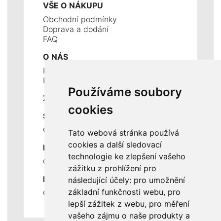
VŠE O NÁKUPU
Obchodní podmínky
Doprava a dodání
FAQ
O NÁS
Kontakty
Historie a současnost
Používáme soubory
ZÁKLADNÍ ÚDAJE
cookies
SLUŽBY
Ceník servisních prací
Tato webová stránka používá
cookies a další sledovací
DŮLEŽITÉ INFORMACE
technologie ke zlepšení vašeho
Ochrana osobních údajů
zážitku z prohlížení pro
RYCHLÉ ODKAZY
následující účely:
pro umožnění
základní funkčnosti webu
,
pro
Odstoupení od smlouvy
lepší zážitek z webu
,
pro měření
vašeho zájmu o naše produkty a