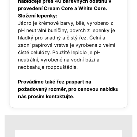
nabídce
je přes 40 barevných odstínů v
provedení Cream Core a White Core.
Složení lepenky:
Jádro je krémové barvy, bílé, vyrobeno z
pH neutrální buničiny, povrch z lepenky je
hladký pro snadný a čistý řez. Čelní a
zadní papírová vrstva je vyrobena z velmi
čisté celulózy. Použité lepidlo je pH
neutrální, vyrobené na vodní bázi a
neobsahuje rozpouštědla.
Provádíme také řez paspart na
požadovaný rozměr, pro cenovou nabídku
nás prosím kontaktujte.