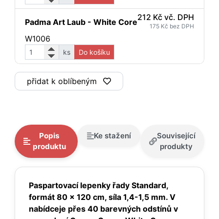
212 Kč vč. DPH
Padma Art Laub - White Core
175 Kč bez DPH
W1006
ks
Do košíku
přidat k oblíbeným
Popis
Ke stažení
Související
produktu
produkty
Paspartovací lepenky řady Standard,
formát 80 x 120 cm, síla 1,4-1,5 mm. V
nabídce
je přes 40 barevných odstínů v