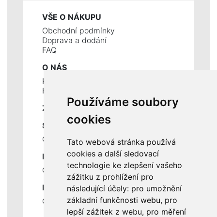
VŠE O NÁKUPU
Obchodní podmínky
Doprava a dodání
FAQ
O NÁS
Kontakty
Historie a současnost
Používáme soubory
ZÁKLADNÍ ÚDAJE
cookies
SLUŽBY
Ceník servisních prací
Tato webová stránka používá
cookies a další sledovací
DŮLEŽITÉ INFORMACE
technologie ke zlepšení vašeho
Ochrana osobních údajů
zážitku z prohlížení pro
RYCHLÉ ODKAZY
následující účely:
pro umožnění
základní funkčnosti webu
,
pro
Odstoupení od smlouvy
lepší zážitek z webu
,
pro měření