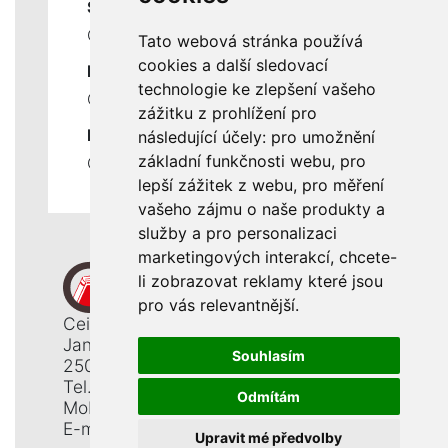
SLUŽBY
Ceník servisních prací
Tato webová stránka používá
cookies a další sledovací
DŮLEŽITÉ INFORMACE
technologie ke zlepšení vašeho
Ochrana osobních údajů
zážitku z prohlížení pro
RYCHLÉ ODKAZY
následující účely:
pro umožnění
základní funkčnosti webu
,
pro
Odstoupení od smlouvy
lepší zážitek z webu
,
pro měření
vašeho zájmu o naše produkty a
služby a pro personalizaci
marketingových interakcí
,
chcete-
li zobrazovat reklamy které jsou
pro vás relevantnější
.
Ceiba, s. r. o.
Jana Opletala 1265
Souhlasím
250 01 Brandýs n. L. - St. Boleslav
Tel.: +420 326 911 044
Odmítám
Mobil: +420 777 345 008
E-mail:
info@ceiba.cz
Upravit mé předvolby