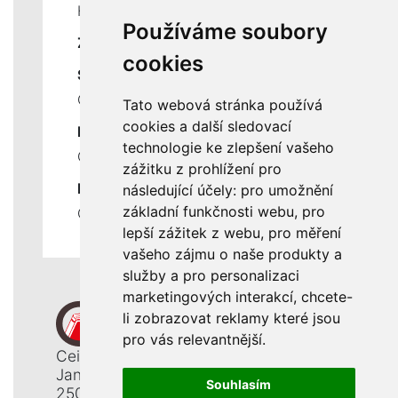
Historie a současnost
Používáme soubory
ZÁKLADNÍ ÚDAJE
cookies
SLUŽBY
Ceník servisních prací
Tato webová stránka používá
cookies a další sledovací
DŮLEŽITÉ INFORMACE
technologie ke zlepšení vašeho
Ochrana osobních údajů
zážitku z prohlížení pro
RYCHLÉ ODKAZY
následující účely:
pro umožnění
základní funkčnosti webu
,
pro
Odstoupení od smlouvy
lepší zážitek z webu
,
pro měření
vašeho zájmu o naše produkty a
služby a pro personalizaci
marketingových interakcí
,
chcete-
li zobrazovat reklamy které jsou
pro vás relevantnější
.
Ceiba, s. r. o.
Jana Opletala 1265
Souhlasím
250 01 Brandýs n. L. - St. Boleslav