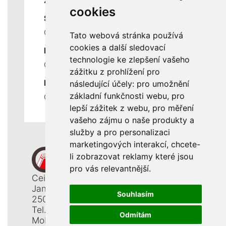
ZÁKLADNÍ ÚDAJE
cookies
SLUŽBY
Ceník servisních prací
Tato webová stránka používá
cookies a další sledovací
DŮLEŽITÉ INFORMACE
technologie ke zlepšení vašeho
Ochrana osobních údajů
zážitku z prohlížení pro
RYCHLÉ ODKAZY
následující účely:
pro umožnění
základní funkčnosti webu
,
pro
Odstoupení od smlouvy
lepší zážitek z webu
,
pro měření
vašeho zájmu o naše produkty a
služby a pro personalizaci
marketingových interakcí
,
chcete-
li zobrazovat reklamy které jsou
pro vás relevantnější
.
Ceiba, s. r. o.
Jana Opletala 1265
Souhlasím
250 01 Brandýs n. L. - St. Boleslav
Tel.: +420 326 911 044
Odmítám
Mobil: +420 777 345 008