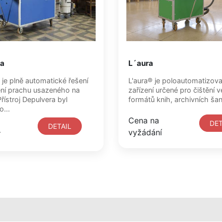
ra
L´aura
 je plně automatické řešení
L'aura® je poloautomatizov
ní prachu usazeného na
zařízení určené pro čištění 
řístroj Depulvera byl
formátů knih, archivních š
...
Cena na
DET
DETAIL
vyžádání
í