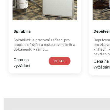
Spirabilia
Depulve
Spirabilia® je pracovní zařízení pro
Depulvera
precizní očištění a restaurování knih a
pro zbave
dokumentů v rámci...
knihách. P
navržen po
Cena na
Cena na
DETAIL
vyžádání
vyžádán