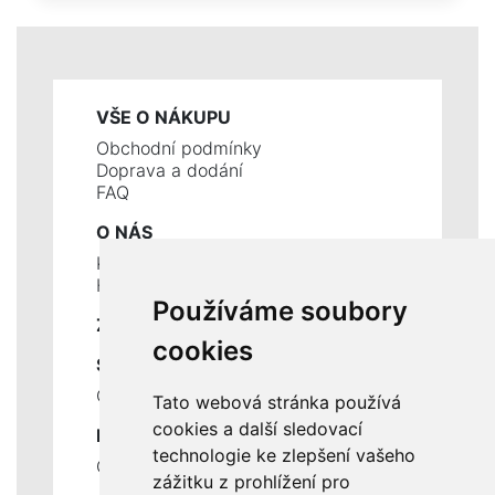
VŠE O NÁKUPU
Obchodní podmínky
Doprava a dodání
FAQ
O NÁS
Kontakty
Historie a současnost
Používáme soubory
ZÁKLADNÍ ÚDAJE
cookies
SLUŽBY
Ceník servisních prací
Tato webová stránka používá
cookies a další sledovací
DŮLEŽITÉ INFORMACE
technologie ke zlepšení vašeho
Ochrana osobních údajů
zážitku z prohlížení pro